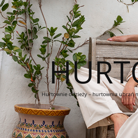
HURT
Hurtownie odzieży – hurtownia ubrań naj