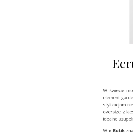
Ecr
W świecie mo
element garder
stylizacjom n
oversize z ki
idealne uzupeł
W
e Butik
zna