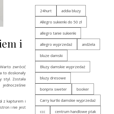
24hurt
addia bluzy
Allegro sukienki do 50 zł
allegro tanie sukienki
iem i
allegro wyprzedaż
andżela
bluze damski
Warto zwrócić
Bluzy damskie wyprzedaż
a to doskonały
bluzy dresowe
 styl. Została
 jednocześnie
bonprix sweter
booker
Carry kurtki damskie wyprzedaż
i
z kapturem i
tron i nie jest
ccc
centrum handlowe ptak