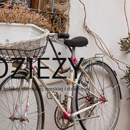
ZIEŻY
kolekcji damskiej, męskiej i dziecięcej.