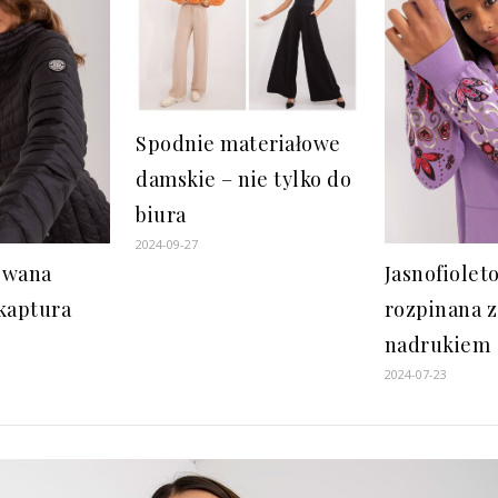
Spodnie materiałowe
damskie – nie tylko do
biura
2024-09-27
owana
Jasnofiolet
kaptura
rozpinana z
nadrukiem
2024-07-23