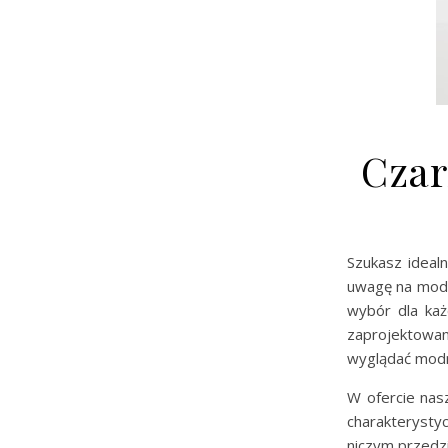
Czar
Szukasz ideal
uwagę na mode
wybór dla każ
zaprojektowa
wyglądać modn
W ofercie nas
charakterystyc
niczym przedzi