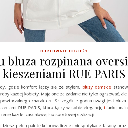
HURTOWNIE ODZIEŻY
u bluza rozpinana oversi
kieszeniami RUE PARIS
dy, gdzie komfort łączy się ze stylem,
bluzy damskie
stanowi
oby każdej kobiety. Mają one za zadanie nie tylko ogrzewać, al
iepowtarzalnego charakteru. Szczególnie godna uwagi jest bluza 
eszeniami RUE PARIS, która łączy w sobie elegancję
i
funkcjonaln
nienie każdej casualowej lub sportowej stylizacji.
jdziesz pełną paletę kolorów, liczne
i
niespotykane fasony oraz k