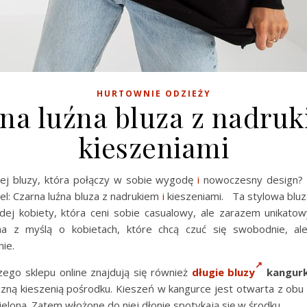
HURTOWNIE ODZIEŻY
na luźna bluza z nadruk
kieszeniami
nej bluzy, która połączy w sobie wygodę
i
nowoczesny design? 
l: Czarna luźna bluza z nadrukiem
i
kieszeniami. Ta stylowa bluz
dej kobiety, która ceni sobie casualowy, ale zarazem unikatowy
na z myślą o kobietach, które chcą czuć się swobodnie, ale
ie.
zego sklepu online znajdują się również
długie bluzy
kangurk
zną kieszenią pośrodku. Kieszeń w kangurce jest otwarta z obu s
elona. Zatem włożone do niej dłonie spotykają się w środku.