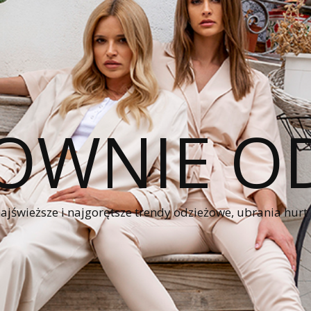
OWNIE OD
świeższe i najgorętsze trendy odzieżowe, ubrania hurt z 