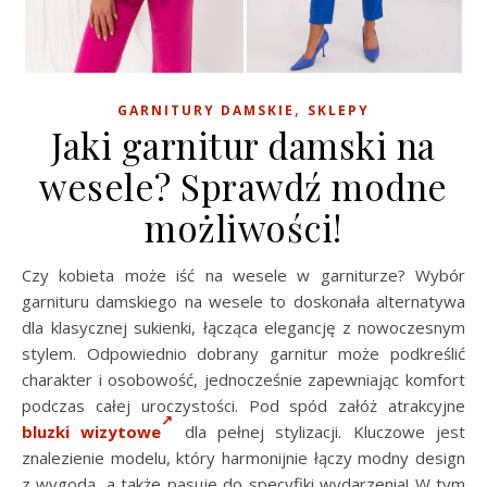
,
GARNITURY DAMSKIE
SKLEPY
Jaki garnitur damski na
wesele? Sprawdź modne
możliwości!
Czy kobieta może iść na wesele w garniturze? Wybór
garnituru damskiego na wesele to doskonała alternatywa
dla klasycznej sukienki, łącząca elegancję z nowoczesnym
stylem. Odpowiednio dobrany garnitur może podkreślić
charakter i osobowość, jednocześnie zapewniając komfort
podczas całej uroczystości. Pod spód załóż atrakcyjne
bluzki wizytowe
dla pełnej stylizacji. Kluczowe jest
znalezienie modelu, który harmonijnie łączy modny design
z wygodą, a także pasuje do specyfiki wydarzenia! W tym