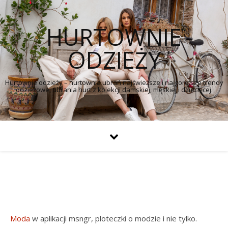
HURTOWNIE
ODZIEŻY
Hurtownie odzieży – hurtownia ubrań najświeższe i najgorętsze trendy
odzieżowe, ubrania hurt z kolekcji damskiej, męskiej i dziecięcej.
Moda
w aplikacji msngr, ploteczki o modzie i nie tylko.