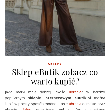
SKLEPY
Sklep eButik zobacz co
warto kupić?
Jakie marki mają dobrej jakości
ubrania
? W bardzo
popularnym
sklepie internetowym eButik.pl
można
kupić w prosty sposób modne i tanie
ubrania
damskie oraz
obuwie.
Sklep
odzieżowy online oferuje dostawę