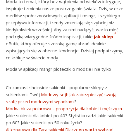
Moda to temat, który bez wątpienia od wieków intryguje,
inspiruje i zmienia nasze postrzeganie świata. Dziś, w erze
mediów społecznościowych, aplikacji i msngr, i szybkiego
przepływu informacji, trendy zmieniają się szybciej niż
kiedykolwiek wcześniej. Aby za nimi nadążyć, warto mieć
pod ręką wiarygodne źródło inspiracji, takie
jak sklep
eButik, który oferuje szeroką gamę ubrań idealnie
wpisujących się w obecne tendencje. Dzisiaj podpatrzymy,
co króluje w świecie mody.
Moda w aplikacji msngr ploteczki o modzie i nie tylko
Co zamiast sheinside sukienki – popularne sklepy z
sukienkami. Twój
Modowy sejf: Jak zabezpieczyć swoją
szafę przed modowymi wpadkami
?
Modna bluza polarowa – propozycja dla kobiet i mężczyzn
.
Jakie sukienki dla kobiet po 40? Stylistka radzi Jakie sukienki
po 60? Jakie sukienki po 50 roku życia?
Alternatywa dla Zara sukienki Dlaczego warto wybrać