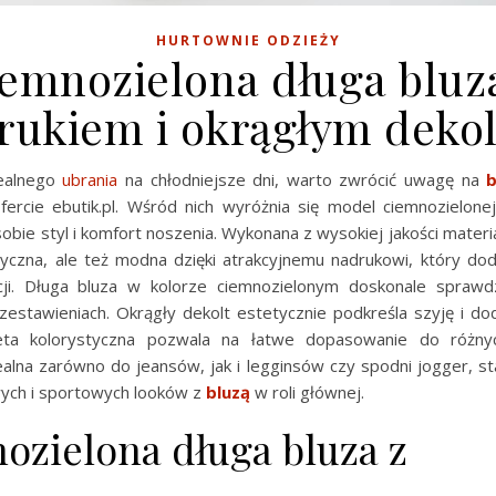
HURTOWNIE ODZIEŻY
emnozielona długa bluz
rukiem i okrągłym deko
dealnego
ubrania
na chłodniejsze dni, warto zwrócić uwagę na
b
ercie ebutik.pl. Wśród nich wyróżnia się model ciemnozielonej 
sobie styl i komfort noszenia. Wykonana z wysokiej jakości materi
ktyczna, ale też modna dzięki atrakcyjnemu nadrukowi, który dod
acji. Długa bluza w kolorze ciemnozielonym doskonale sprawd
estawieniach. Okrągły dekolt estetycznie podkreśla szyję i dod
leta kolorystyczna pozwala na łatwe dopasowanie do różn
ealna zarówno do jeansów, jak i legginsów czy spodni jogger, st
wych i sportowych looków z
bluzą
w roli głównej.
ozielona długa bluza z