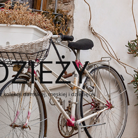
ZIEŻY
kolekcji damskiej, męskiej i dziecięcej.