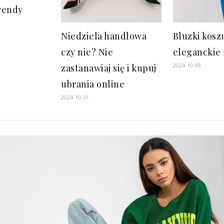
rendy
Bluzki kos
Niedziela handlowa
eleganckie 
czy nie? Nie
2024-10-09
zastanawiaj się i kupuj
ubrania online
2024-10-31