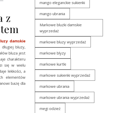
mango eleganckie sukienki
mango ubrania
a z
Markowe bluzki damskie
ltem
wyprzedaż
luzy damskie
markowe bluzy wyprzedaż
długiej bluzy,
markowe blyzy
ałów bluza jest
aje charakteru
markowe kurtki
zi się w wielu
aje lekkości, a
markowe sukienki wyprzedaż
ych elementów
anowi bazę dla
markowe ubrania
markowe ubrania wyprzedaż
megi odzież