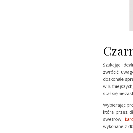
Czarn
Szukając ide
zwrócić uwagę
doskonale spra
w luźniejszych
stał się nieza
Wybierając pr
która przez d
swetrów,
kar
wykonane z dba