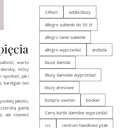
24hurt
addia bluzy
Allegro sukienki do 50 zł
allegro tanie sukienki
pięcia
allegro wyprzedaż
andżela
salność, warto
bluze damski
rderoby, który
Bluzy damskie wyprzedaż
h spotkań, jak
i
i, kardigan ten
bluzy dresowe
bonprix sweter
booker
okiej jakości,
e szeroką gamę
Carry kurtki damskie wyprzedaż
e, ale również
ccc
centrum handlowe ptak