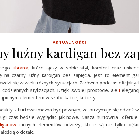
AKTUALNOŚCI
y luźny kardigan bez za
alnego
ubrania
, które łączy w sobie styl, komfort oraz uniwer
 na czarny luźny kardigan bez zapięcia. Jest to element ga
wdzi się w wielu różnych sytuacjach. Zarówno podczas oficjalnyc
, codziennych stylizacjach. Dzięki swojej prostocie, ale
i
elegancj
stąpionym elementem w szafie każdej kobiety.
odukty z hurtowni można być pewnym, że otrzymuje się odzież wys
ługi czas będzie wyglądać jak nowe. Nasza hurtownia oferuj
diganów
i innych elementów odzieży, które są nie tylko piękn
łością o detale.