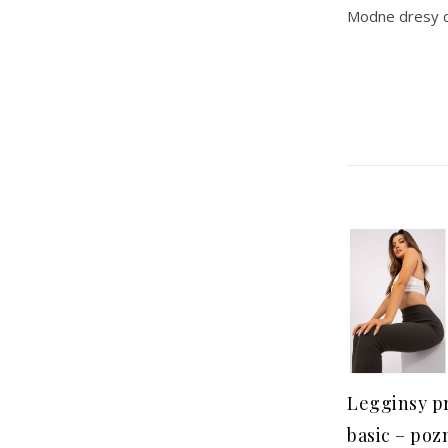
Modne dresy 
Legginsy p
basic – po