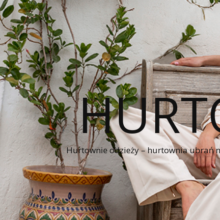
HURT
Hurtownie odzieży – hurtownia ubrań naj