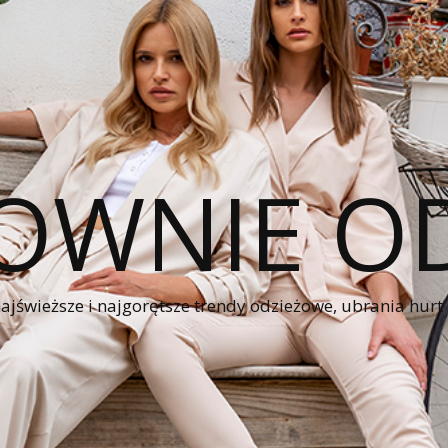
OWNIE OD
świeższe i najgorętsze trendy odzieżowe, ubrania hurt z 