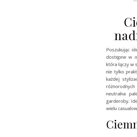
Ci
nad
Poszukując i
dostępne w of
która łączy w 
nie tylko pra
każdej styliz
różnorodnych z
neutralna pa
garderoby. Id
wielu casualo
Ciemn