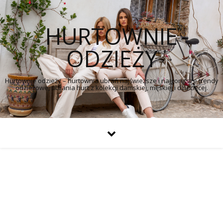
HURTOWNIE
ODZIEŻY
Hurtownie odzieży – hurtownia ubrań najświeższe i najgorętsze trendy
odzieżowe, ubrania hurt z kolekcji damskiej, męskiej i dziecięcej.