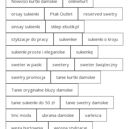
Nowości kurtki damskie
onlinehurt
orsay sukienki
Ptak Outlet
reserved swetry
sinsay sukienki
sklep ebutik.pl
stylizacje do pracy
sukienkie
sukienki o kroju
sukienki proste i eleganckie
sukienkę
sweter w paski
swetery
sweter świąteczny
swetry promocja
tanie kurtki damskie
Tanie oryginalne bluzy damskie
tanie sukienki do 50 zł
tanie swetry damskie
tmc moda
ubrania damskie
varlesca
wega hurtownia
wiosna stylizacje