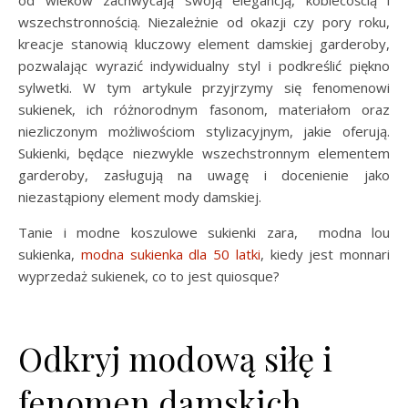
od wieków zachwycają swoją elegancją, kobiecością i
wszechstronnością. Niezależnie od okazji czy pory roku,
kreacje stanowią kluczowy element damskiej garderoby,
pozwalając wyrazić indywidualny styl i podkreślić piękno
sylwetki. W tym artykule przyjrzymy się fenomenowi
sukienek, ich różnorodnym fasonom, materiałom oraz
niezliczonym możliwościom stylizacyjnym, jakie oferują.
Sukienki, będące niezwykle wszechstronnym elementem
garderoby, zasługują na uwagę i docenienie jako
niezastąpiony element mody damskiej.
Tanie i modne koszulowe sukienki zara, modna lou
sukienka,
modna sukienka dla 50 latki
, kiedy jest monnari
wyprzedaż sukienek, co to jest quiosque?
Odkryj modową siłę i
fenomen damskich