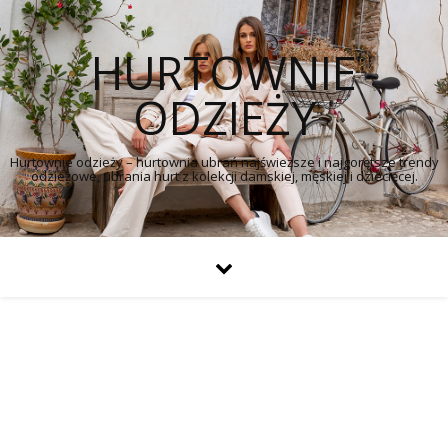
HURTOWNIE
ODZIEŻY
Hurtownie odzieży – hurtownia ubrań najświeższe i najgorętsze trendy
odzieżowe, ubrania hurt z kolekcji damskiej, męskiej i dziecięcej.