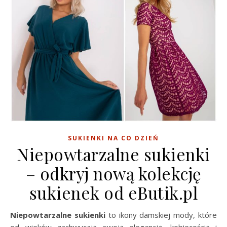
SUKIENKI NA CO DZIEŃ
Niepowtarzalne sukienki
– odkryj nową kolekcję
sukienek od eButik.pl
Niepowtarzalne sukienki
to ikony damskiej mody, które