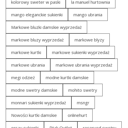
kolorowy sweter w paski
la manuel hurtownia
mango eleganckie sukienki
mango ubrania
Markowe bluzki damskie wyprzedaż
markowe bluzy wyprzedaż
markowe blyzy
markowe kurtki
markowe sukienki wyprzedaż
markowe ubrania
markowe ubrania wyprzedaż
megi odzież
modne kurtki damskie
modne swetry damskie
mohito swetry
monnari sukienki wyprzedaż
msngr
Nowości kurtki damskie
onlinehurt
orsay sukienki
Ptak Outlet
reserved swetry