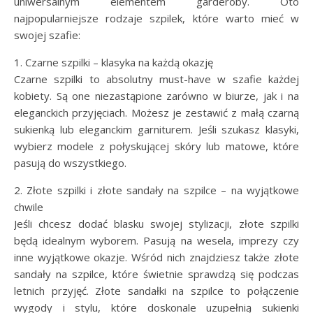
uniwersalnym elementem garderoby. Oto
najpopularniejsze rodzaje szpilek, które warto mieć w
swojej szafie:
1. Czarne szpilki – klasyka na każdą okazję
Czarne szpilki to absolutny must-have w szafie każdej
kobiety. Są one niezastąpione zarówno w biurze, jak i na
eleganckich przyjęciach. Możesz je zestawić z małą czarną
sukienką lub eleganckim garniturem. Jeśli szukasz klasyki,
wybierz modele z połyskującej skóry lub matowe, które
pasują do wszystkiego.
2. Złote szpilki i złote sandały na szpilce – na wyjątkowe
chwile
Jeśli chcesz dodać blasku swojej stylizacji, złote szpilki
będą idealnym wyborem. Pasują na wesela, imprezy czy
inne wyjątkowe okazje. Wśród nich znajdziesz także złote
sandały na szpilce, które świetnie sprawdzą się podczas
letnich przyjęć. Złote sandałki na szpilce to połączenie
wygody i stylu, które doskonale uzupełnią sukienki