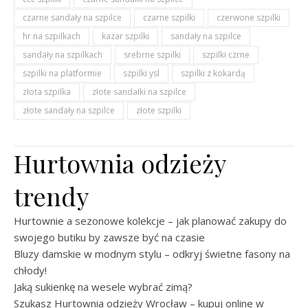
czarne sandały na szpilce
czarne szpilki
czerwone szpilki
hr na szpilkach
kazar szpilki
sandały na szpilce
sandały na szpilkach
srebrne szpilki
szpilki czrne
szpilki na platformie
szpilki ysl
szpilki z kokardą
złota szpilka
złote sandałki na szpilce
złote sandały na szpilce
złote szpilki
Hurtownia odzieży
trendy
Hurtownie a sezonowe kolekcje – jak planować zakupy do
swojego butiku by zawsze być na czasie
Bluzy damskie w modnym stylu – odkryj świetne fasony na
chłody!
Jaką sukienkę na wesele wybrać zimą?
Szukasz Hurtownia odzieży Wrocław – kupuj online w