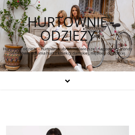
HURTOWNIE
ODZIEŻY
Hurtownie odzieży – hurtownia ubrań najświeższe i najgorętsze trendy
odzieżowe, ubrania hurt z kolekcji damskiej, męskiej i dziecięcej.