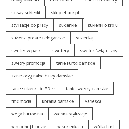
sinsay sukienki
sklep ebutik.pl
stylizacje do pracy
sukienkie
sukienki o kroju
sukienki proste i eleganckie
sukienkę
sweter w paski
swetery
sweter świąteczny
swetry promocja
tanie kurtki damskie
Tanie oryginalne bluzy damskie
tanie sukienki do 50 zł
tanie swetry damskie
tmc moda
ubrania damskie
varlesca
wega hurtownia
wiosna stylizacje
w modnej bloozie
w sukienkach
wólka hurt