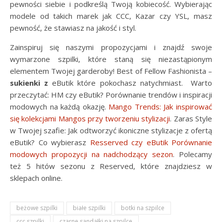
pewności siebie i podkreślą Twoją kobiecość. Wybierając
modele od takich marek jak CCC, Kazar czy YSL, masz
pewność, że stawiasz na jakość i styl.
Zainspiruj się naszymi propozycjami i znajdź swoje
wymarzone szpilki, które staną się niezastąpionym
elementem Twojej garderoby! Best of Fellow Fashionista –
sukienki z
eButik które pokochasz natychmiast. Warto
przeczytać: HM czy eButik? Porównanie trendów i inspiracji
modowych na każdą okazję.
Mango Trends: Jak inspirować
się kolekcjami Mangos przy tworzeniu stylizacji
. Zaras Style
w Twojej szafie: Jak odtworzyć ikoniczne stylizacje z ofertą
eButik? Co wybierasz
Resserved czy eButik Porównanie
modowych propozycji na nadchodzący sezon
. Polecamy
też 5 hitów sezonu z Reserved, które znajdziesz w
sklepach online.
beżowe szpilki
białe szpilki
botki na szpilce
ccc szpilki
czarne sandałki na szpilce