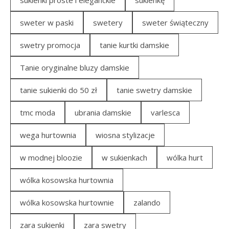
sukienki proste i eleganckie
sukienkę
sweter w paski
swetery
sweter świąteczny
swetry promocja
tanie kurtki damskie
Tanie oryginalne bluzy damskie
tanie sukienki do 50 zł
tanie swetry damskie
tmc moda
ubrania damskie
varlesca
wega hurtownia
wiosna stylizacje
w modnej bloozie
w sukienkach
wólka hurt
wólka kosowska hurtownia
wólka kosowska hurtownie
zalando
zara sukienki
zara swetry