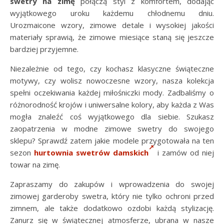
swetry na zimę
połączą styl z komfortem, dodając
wyjątkowego uroku każdemu chłodnemu dniu.
Urozmaicone wzory, zimowe detale i wysokiej jakości
materiały sprawią, że zimowe miesiące staną się jeszcze
bardziej przyjemne.
Niezależnie od tego, czy kochasz klasyczne świąteczne
motywy, czy wolisz nowoczesne wzory, nasza kolekcja
spełni oczekiwania każdej miłośniczki mody. Zadbaliśmy o
różnorodność krojów i uniwersalne kolory, aby każda z Was
mogła znaleźć coś wyjątkowego dla siebie. Szukasz
zaopatrzenia w modne zimowe swetry do swojego
sklepu? Sprawdź zatem jakie modele przygotowała na ten
sezon
hurtownia swetrów damskich
i zamów od niej
towar na zimę.
Zapraszamy do zakupów i wprowadzenia do swojej
zimowej garderoby swetra, który nie tylko ochroni przed
zimnem, ale także dodatkowo ozdobi każdą stylizację.
Zanurz się w świątecznej atmosferze, ubrana w nasze