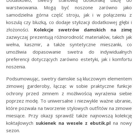
Dodatkowo, swetry stanowią doskonałą bazę do
warstwowania. Mogą być noszone zarówno jako
samodzielna górna część stroju, jak i w połączeniu z
koszulą czy bluzką, co dodaje stylizacji dodatkowej głębi i
złożoności.
Kolekcje swetrów damskich na zimę
zazwyczaj prezentują różnorodność materiałów, takich jak
wełna, kaszmir, a także syntetyczne mieszanki, co
umożliwia dopasowanie swetra do indywidualnych
preferencji dotyczących zarówno estetyki, jak i komfortu
noszenia.
Podsumowując, swetry damskie są kluczowym elementem
zimowej garderoby, łącząc w sobie praktyczne funkcje
ochrony przed zimnem z możliwością wyrażenia siebie
poprzez modę. To uniwersalne i niezwykle ważne ubranie,
które pozwala na tworzenie stylowych outfitów na zimowe
miesiące. Przy okazji sprawdź także najnowszą kolekcję
koktajlowych
sukienek na wesele z ebutik.pl
na nowy
sezon.