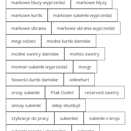
markowe bluzy wyprzedaż
markowe blyzy
markowe kurtki
markowe sukienki wyprzedaż
markowe ubrania
markowe ubrania wyprzedaż
megi odzież
modne kurtki damskie
modne swetry damskie
mohito swetry
monnari sukienki wyprzedaż
msngr
Nowości kurtki damskie
onlinehurt
orsay sukienki
Ptak Outlet
reserved swetry
sinsay sukienki
sklep ebutik.pl
stylizacje do pracy
sukienkie
sukienki o kroju