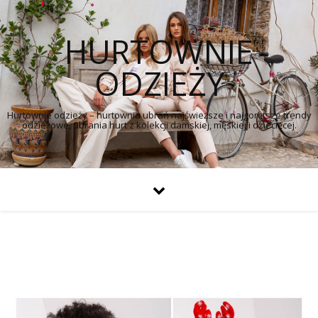
HURTOWNIE
ODZIEŻY
Hurtownie odzieży – hurtownia ubrań najświeższe i najgorętsze trendy
odzieżowe, ubrania hurt z kolekcji damskiej, męskiej i dziecięcej.