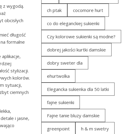
ję z wygodą.
ch ptak
cocomore hurt
waż
t obcisłych
co do eleganckiej sukienki
mieć długość
Czy kolorowe sukienki są modne?
 na formalne
dobrej jakości kurtki damskie
 aplikacje,
dobry sweter dla
rdziej
ść stylizacji.
ehurtwolka
żywych kolorów.
em sytuacji,
Elegancka sukienka dla 50 latki
zbyt ciemnych
fajne sukienki
lekka,
Fajne tanie bluzy damskie
etale i jasne,
ewająco
greenpoint
h & m swetry