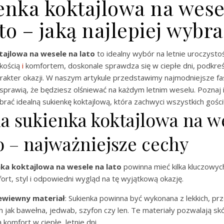
enka koktajlowa na wese
to – jaką najlepiej wybr
tajlowa na wesele na lato
to idealny wybór na letnie uroczystoś
kkością
i
komfortem, doskonale sprawdza się w ciepłe dni, podkreś
rakter okazji. W naszym artykule przedstawimy najmodniejsze fas
 sprawią, że będziesz olśniewać na każdym letnim weselu. Poznaj i
brać idealną sukienkę koktajlową, która zachwyci wszystkich gości
na sukienka koktajlowa na w
o – najważniejsze cechy
nka koktajlowa na wesele na lato
powinna mieć kilka kluczowyc
rt, styl i odpowiedni wygląd na tę wyjątkową okazję.
zewiewny materiał
: Sukienka powinna być wykonana z lekkich, p
ich jak bawełna, jedwab, szyfon czy len. Te materiały pozwalają s
 komfort w ciepłe, letnie dni.