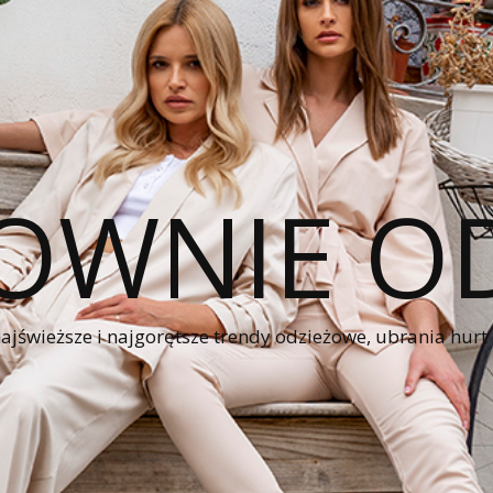
OWNIE OD
świeższe i najgorętsze trendy odzieżowe, ubrania hurt z 