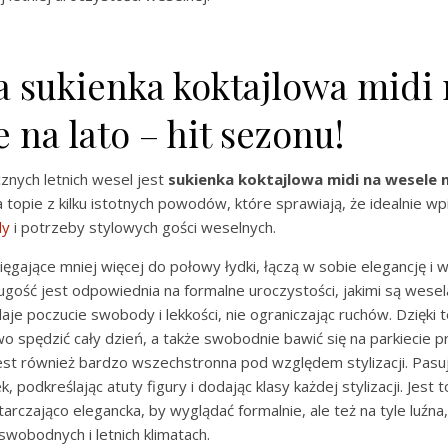
 sukienka koktajlowa midi 
 na lato – hit sezonu!
znych letnich wesel jest
sukienka koktajlowa midi na wesele n
a topie z kilku istotnych powodów, które sprawiają, że idealnie wp
dy
i potrzeby stylowych gości weselnych.
 sięgające mniej więcej do połowy łydki, łączą w sobie elegancję i 
ugość jest odpowiednia na formalne uroczystości, jakimi są wesela
aje poczucie swobody i lekkości, nie ograniczając ruchów. Dzięk
o spędzić cały dzień, a także swobodnie bawić się na parkiecie pr
est również bardzo wszechstronna pod względem stylizacji. Pasu
 podkreślając atuty figury i dodając klasy każdej stylizacji. Jest t
tarczająco elegancka, by wyglądać formalnie, ale też na tyle luźn
 swobodnych i letnich klimatach.