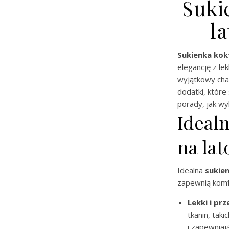
Suki
la
Sukienka kok
elegancję z le
wyjątkowy cha
dodatki, które
porady, jak wy
Ideal
na lat
Idealna
sukie
zapewnią komfo
Lekki i pr
tkanin, tak
i zapewniają