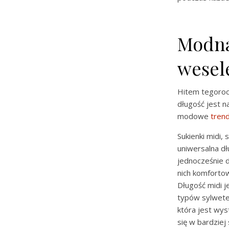
Modna
wesele
Hitem tegoroc
długość jest n
modowe
tren
Sukienki midi,
uniwersalna dł
jednocześnie d
nich komfortow
Długość midi j
typów sylwetek,
która jest wys
się w bardziej