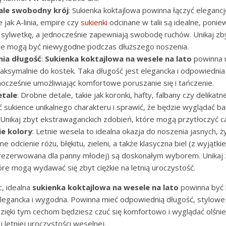
 ale swobodny krój
: Sukienka koktajlowa powinna łączyć eleganc
 jak A-linia, empire czy
sukienki
odcinane w talii są idealne, ponie
 sylwetkę, a jednocześnie zapewniają swobodę ruchów. Unikaj zby
óre mogą być niewygodne podczas dłuższego noszenia.
ia długość
:
Sukienka koktajlowa na wesele na lato
powinna 
maksymalnie do kostek. Taka długość jest elegancka i odpowiednia
nocześnie umożliwiając komfortowe poruszanie się i tańczenie.
etale
: Drobne detale, takie jak koronki, hafty, falbany czy delikatne
sukience unikalnego charakteru i sprawić, że będzie wyglądać ba
 Unikaj zbyt ekstrawaganckich zdobień, które mogą przytłoczyć cało
ie kolory
: Letnie wesela to idealna okazja do noszenia jasnych, 
ne odcienie różu, błękitu, zieleni, a także klasyczna biel (z wyjątki
arezerwowana dla panny młodej) są doskonałym wyborem. Unikaj 
óre mogą wydawać się zbyt ciężkie na letnią uroczystość.
, idealna
sukienka koktajlowa na wesele na lato
powinna być 
egancka i wygodna. Powinna mieć odpowiednią długość, stylowe d
 Dzięki tym cechom będziesz czuć się komfortowo i wyglądać olśni
 letniej uroczystości weselnej.