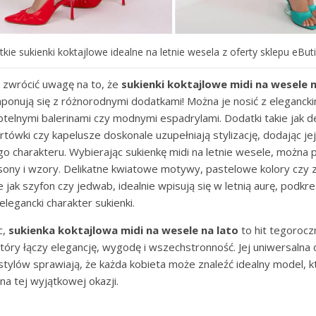
tkie sukienki koktajlowe idealne na letnie wesela z oferty sklepu eButik
 zwrócić uwagę na to, że
sukienki koktajlowe midi na wesele n
ponują się z różnorodnymi dodatkami! Można je nosić z elegancki
btelnymi balerinami czy modnymi espadrylami. Dodatki takie jak de
ertówki czy kapelusze doskonale uzupełniają stylizację, dodając jej
 charakteru. Wybierając sukienkę midi na letnie wesele, można 
sony i wzory. Delikatne kwiatowe motywy, pastelowe kolory czy
e jak szyfon czy jedwab, idealnie wpisują się w letnią aurę, podkre
elegancki charakter sukienki.
c,
sukienka koktajlowa midi na wesele
na lato
to hit tegorocz
który łączy elegancję, wygodę i wszechstronność. Jej uniwersalna 
tylów sprawiają, że każda kobieta może znaleźć idealny model, k
ę na tej wyjątkowej okazji.