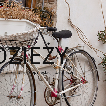
ZIEŻY
kolekcji damskiej, męskiej i dziecięcej.