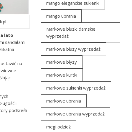
mango eleganckie sukienki
mango ubrania
.pl.
Markowe bluzki damskie
a lato
wyprzedaż
mi sandałami
markowe bluzy wyprzedaż
likatna
markowe blyzy
postawić na
 zwiewne
markowe kurtki
ślając
markowe sukienki wyprzedaż
nych
markowe ubrania
długość i
tóry podkreśli
markowe ubrania wyprzedaż
megi odzież