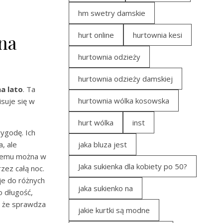
hm swetry damskie
hurt online
hurtownia kesi
na
hurtownia odzieży
hurtownia odzieży damskiej
a lato
. Ta
hurtownia wólka kosowska
isuje się w
hurt wólka
inst
wygodę. Ich
, ale
jaka bluza jest
i temu można w
Jaka sukienka dla kobiety po 50?
zez całą noc.
je do różnych
jaka sukienko na
o długość,
a, że sprawdza
jakie kurtki są modne