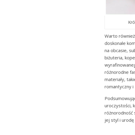
Kró
Warto również
doskonale kom
na obcasie, su
biżuteria, kop
wyrafinowanego
różnorodne fa
materiały, taki
romantyczny i 
Podsumowują
uroczystości, 
różnorodność s
jej styl i urod