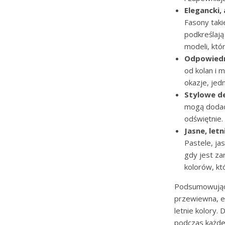
Elegancki,
Fasony takie
podkreślają
modeli, kt
Odpowiedn
od kolan i 
okazje, jed
Stylowe d
mogą dodać 
odświętnie.
Jasne, letn
Pastele, jas
gdy jest z
kolorów, kt
Podsumowując
przewiewna, el
letnie kolory.
podczas każdej