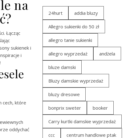
le na
24hurt
addia bluzy
ać?
Allegro sukienki do 50 zł
ci. Łącząc
allegro tanie sukienki
lając
ony sukienek i
allegro wyprzedaż
andżela
nspiracje i
!
bluze damski
esele
Bluzy damskie wyprzedaż
bluzy dresowe
h cech, które
bonprix sweter
booker
Carry kurtki damskie wyprzedaż
rzewiewnych
kórze oddychać
ccc
centrum handlowe ptak