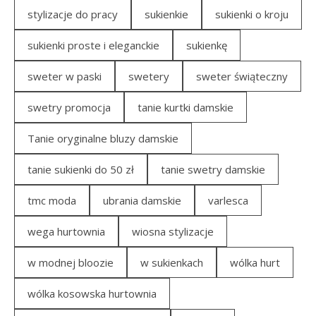
stylizacje do pracy
sukienkie
sukienki o kroju
sukienki proste i eleganckie
sukienkę
sweter w paski
swetery
sweter świąteczny
swetry promocja
tanie kurtki damskie
Tanie oryginalne bluzy damskie
tanie sukienki do 50 zł
tanie swetry damskie
tmc moda
ubrania damskie
varlesca
wega hurtownia
wiosna stylizacje
w modnej bloozie
w sukienkach
wólka hurt
wólka kosowska hurtownia