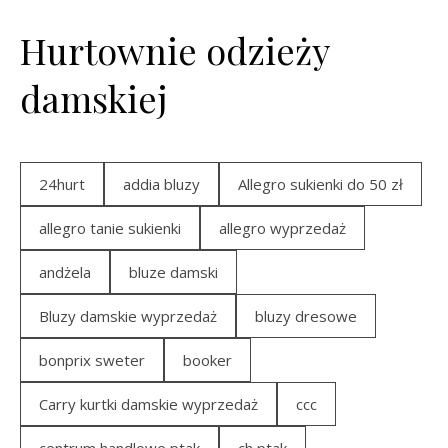
Hurtownie odzieży
damskiej
24hurt
addia bluzy
Allegro sukienki do 50 zł
allegro tanie sukienki
allegro wyprzedaż
andżela
bluze damski
Bluzy damskie wyprzedaż
bluzy dresowe
bonprix sweter
booker
Carry kurtki damskie wyprzedaż
ccc
centrum handlowe ptak
ch ptak