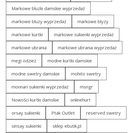
Markowe bluzki damskie wyprzedaż
markowe bluzy wyprzedaż
markowe blyzy
markowe kurtki
markowe sukienki wyprzedaż
markowe ubrania
markowe ubrania wyprzedaż
megi odzież
modne kurtki damskie
modne swetry damskie
mohito swetry
monnari sukienki wyprzedaż
msngr
Nowości kurtki damskie
onlinehurt
orsay sukienki
Ptak Outlet
reserved swetry
sinsay sukienki
sklep ebutik.pl