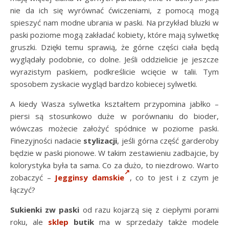
nie da ich się wyrównać ćwiczeniami, z pomocą mogą
spieszyć nam modne ubrania w paski. Na przykład bluzki w
paski poziome mogą zakładać kobiety, które mają sylwetkę
gruszki. Dzięki temu sprawią, że górne części ciała będą
wyglądały podobnie, co dolne. Jeśli oddzielicie je jeszcze
wyrazistym paskiem, podkreślicie wcięcie w talii. Tym
sposobem zyskacie wygląd bardzo kobiecej sylwetki.
A kiedy Wasza sylwetka kształtem przypomina jabłko –
piersi są stosunkowo duże w porównaniu do bioder,
wówczas możecie założyć spódnice w poziome paski.
Finezyjności nadacie
stylizacji
, jeśli górna część garderoby
będzie w paski pionowe. W takim zestawieniu zadbajcie, by
kolorystyka była ta sama. Co za dużo, to niezdrowo. Warto
zobaczyć –
Jegginsy damskie
, co to jest i z czym je
łączyć?
Sukienki zw paski
od razu kojarzą się z ciepłymi porami
roku, ale
sklep
butik
ma w sprzedaży także modele