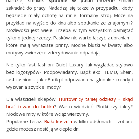
bardziej smukłe.
Spodnie w paski
możecie śmiało
zakładać do pracy. Nadadzą się także w przypadku, kiedy
będziecie miały ochotę na mniej formalny strój. Może na
przykład na wyjście do kina albo spotkanie ze znajomymi?
Możliwości jest wiele. Trzeba w tym wszystkim pamiętać
tylko o jednej rzeczy. Pasków nie warto łączyć z ubraniami,
które mają wyraziste printy. Modne bluzki w kwiaty albo
motywy zwierzęce zdecydowanie odpadają.
Nie tylko fast fashion: Quiet Luxury: Jak wyglądać stylowo
bez logotypów? Podpowiadamy. Bądź eko: TEMU, Shein,
fast fashion – jak eButik.pl odpowiada na globalne trendy i
wyzwania szybkiej mody?
Dla właścicieli sklepów:
Hurtownicy taniej odziezy – skąd
brać towar do butiku
? Warto wiedzieć: Plotki czy fakty?
Modowe mity w które wciąż wierzymy.
Popularne teraz:
Biała koszula
w kilku odsłonach – zobacz
gdzie możesz nosić ją w ciepłe dni.