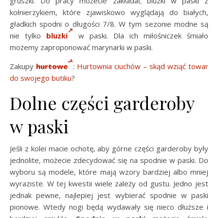
gruszki. Do pracy możecie zakładać bluzki w paski z
kołnierzykiem, które zjawiskowo wyglądają do białych,
gładkich spodni o długości 7/8. W tym sezonie modne są
nie tylko
bluzki
w paski. Dla ich miłośniczek śmiało
możemy zaproponować marynarki w paski.
Zakupy
hurtowe
:
Hurtownia ciuchów – skąd wziąć towar
do swojego butiku
?
Dolne części garderoby
w paski
Jeśli z kolei macie ochotę, aby górne części garderoby były
jednolite, możecie zdecydować się na spodnie w paski. Do
wyboru są modele, które mają wzory bardziej albo mniej
wyraziste. W tej kwestii wiele zależy od gustu. Jedno jest
jednak pewne, najlepiej jest wybierać spodnie w paski
pionowe. Wtedy nogi będą wydawały się nieco dłuższe i