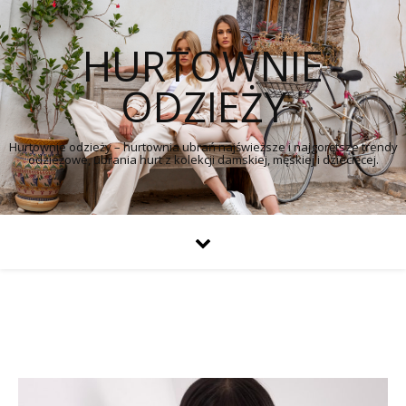
HURTOWNIE
ODZIEŻY
Hurtownie odzieży – hurtownia ubrań najświeższe i najgorętsze trendy
odzieżowe, ubrania hurt z kolekcji damskiej, męskiej i dziecięcej.