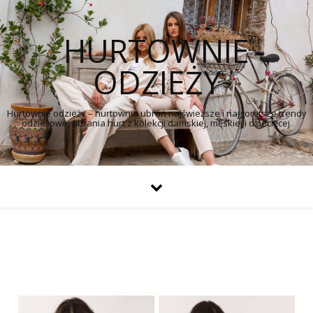
HURTOWNIE
ODZIEŻY
Hurtownie odzieży – hurtownia ubrań najświeższe i najgorętsze trendy
odzieżowe, ubrania hurt z kolekcji damskiej, męskiej i dziecięcej.