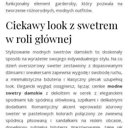
funkcjonalny element garderoby, który pozwala na
tworzenie różnorodnych, modnych outfitów.
Ciekawy look z swetrem
w roli głównej
Stylizowanie modnych swetrów damskich to doskonały
sposób na wyrażenie swojego indywidualnego stylu. Na co
dzień oversize’owy sweter zestawiony z dopasowanymi
dżinsami i sneakersami zapewnia wygodę i swobodę ruchu,
a minimalistyczna biżuteria i klasyczny plecak uzupełnią
look. Elegancki wygląd osiągniesz, łącząc cienkie
modne
swetry damskie
z dekoltem w serek z eleganckimi
spodniami lub spódnicą ołówkową, szpilkami i delikatnymi
dodatkami. Romantyczny akcent wprowadzi ażurowy
sweter w pastelowych kolorach połączony ze zwiewną
spódnicą plisowaną i sandałkami na niskim obcasie,
dopełniony subtelną biżuterią. Warstwowanie, takie jak