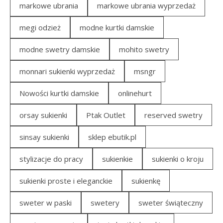
markowe ubrania
markowe ubrania wyprzedaż
megi odzież
modne kurtki damskie
modne swetry damskie
mohito swetry
monnari sukienki wyprzedaż
msngr
Nowości kurtki damskie
onlinehurt
orsay sukienki
Ptak Outlet
reserved swetry
sinsay sukienki
sklep ebutik.pl
stylizacje do pracy
sukienkie
sukienki o kroju
sukienki proste i eleganckie
sukienkę
sweter w paski
swetery
sweter świąteczny