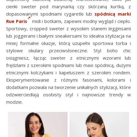
cienki sweter pod marynarką czy skórzaną kurtką, z
dopasowanymi spodniami cygaretki lub
spódnicą marki
Rue Paris
midi i botkami, zapewni modny wygląd i ciepło.
Sportowy, cropped sweter z wysokim stanem legginsami
lub joggerami i białymi sneakersami to idealna stylizacja na
mniej formalne okazje, którą uzupełni sportowa torba i
stylowe okulary przeciwsłoneczne. Styl boho chic
osiągniesz, łącząc sweter z etnicznymi wzorami lub
frędzlami z szerokimi spodniami lub maxi spódnicą, dużymi
etnicznymi kolczykami i kapeluszem z szerokim rondem.
Eksperymentowanie z różnymi fasonami, kolorami i
dodatkami pozwala na tworzenie unikalnych stylizacji, które
odzwierciedlają osobisty styl i najnowsze trendy w
modzie.