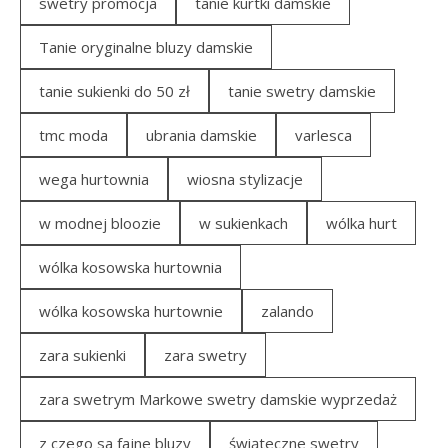
swetry promocja
tanie kurtki damskie
Tanie oryginalne bluzy damskie
tanie sukienki do 50 zł
tanie swetry damskie
tmc moda
ubrania damskie
varlesca
wega hurtownia
wiosna stylizacje
w modnej bloozie
w sukienkach
wólka hurt
wólka kosowska hurtownia
wólka kosowska hurtownie
zalando
zara sukienki
zara swetry
zara swetrym Markowe swetry damskie wyprzedaż
z czego sa fajne bluzy
świąteczne swetry