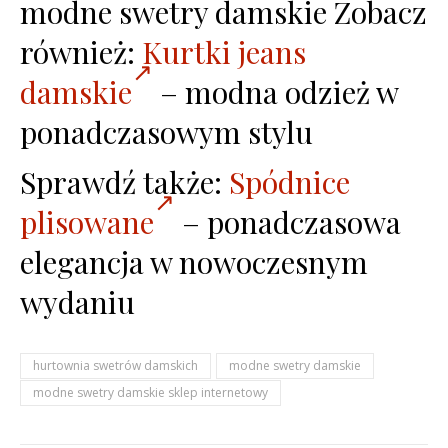
modne swetry damskie Zobacz
również:
Kurtki jeans
damskie
– modna odzież w
ponadczasowym stylu
Sprawdź także:
Spódnice
plisowane
– ponadczasowa
elegancja w nowoczesnym
wydaniu
hurtownia swetrów damskich
modne swetry damskie
modne swetry damskie sklep internetowy