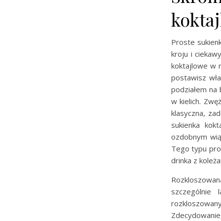
kokta
Proste sukien
kroju i ciekaw
koktajlowe w n
postawisz wła
podziałem na 
w kielich. Zwę
klasyczna, zad
sukienka kok
ozdobnym wiąz
Tego typu pros
drinka z koleż
Rozkloszowana
szczególnie 
rozkloszowany 
Zdecydowanie,