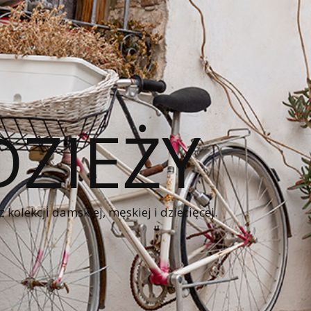
ZIEŻY
kolekcji damskiej, męskiej i dziecięcej.