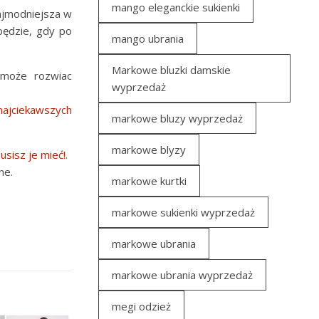
mango eleganckie sukienki
najmodniejsza w
 będzie, gdy po
mango ubrania
Markowe bluzki damskie
omoże rozwiac
wyprzedaż
najciekawszych
markowe bluzy wyprzedaż
markowe blyzy
sisz je mieć!
.
ne.
markowe kurtki
markowe sukienki wyprzedaż
markowe ubrania
markowe ubrania wyprzedaż
megi odzież