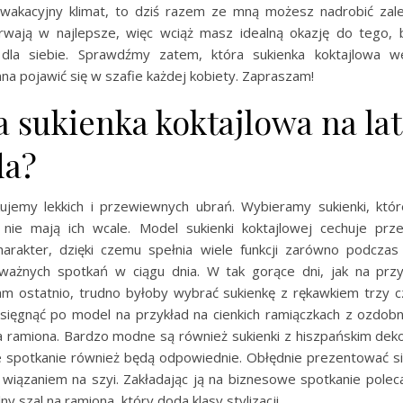
wakacyjny klimat, to dziś razem ze mną możesz nadrobić zale
wają w najlepsze, więc wciąż masz idealną okazję do tego, 
dla siebie. Sprawdźmy zatem, która sukienka koktajlowa w
nna pojawić się w szafie każdej kobiety. Zapraszam!
 sukienka koktajlowa na lat
da?
jemy lekkich i przewiewnych ubrań. Wybieramy sukienki, któr
 nie mają ich wcale. Model sukienki koktajlowej cechuje pr
harakter, dzięki czemu spełnia wiele funkcji zarówno podcza
i ważnych spotkań w ciągu dnia. W tak gorące dni, jak na przy
m ostatnio, trudno byłoby wybrać sukienkę z rękawkiem trzy c
ięgnąć po model na przykład na cienkich ramiączkach z ozdo
 ramiona. Bardzo modne są również sukienki z hiszpańskim deko
e spotkanie również będą odpowiednie. Obłędnie prezentować si
 z wiązaniem na szyi. Zakładając ją na biznesowe spotkanie pol
y szal na ramiona, który doda klasy stylizacji.