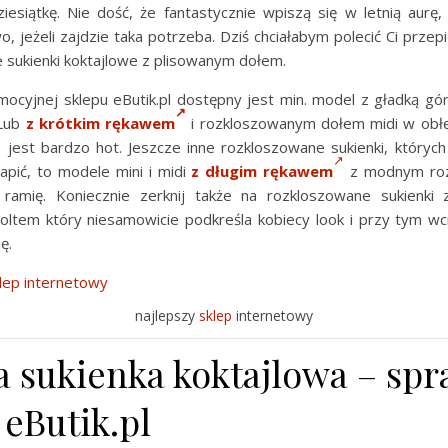
iesiątkę. Nie dość, że fantastycznie wpiszą się w letnią aurę, 
wo, jeżeli zajdzie taka potrzeba. Dziś chciałabym polecić Ci przepi
 sukienki koktajlowe z plisowanym dołem.
mocyjnej sklepu eButik.pl dostępny jest min. model z gładką gór
 Lub
z krótkim rękawem
i rozkloszowanym dołem midi w obłęd
 jest bardzo hot. Jeszcze inne rozkloszowane sukienki, których 
pić, to modele mini i midi
z długim rękawem
z modnym rozc
 ramię. Koniecznie zerknij także na rozkloszowane sukienki
oltem który niesamowicie podkreśla kobiecy look i przy tym wc
ę.
najlepszy
sklep
internetowy
 sukienka koktajlowa – sp
 eButik.pl