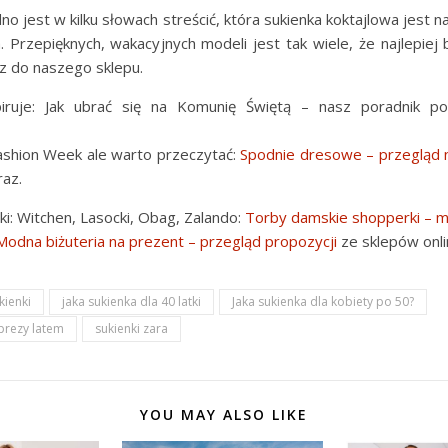
no jest w kilku słowach streścić, która sukienka koktajlowa jest 
. Przepięknych, wakacyjnych modeli jest tak wiele, że najlepiej
z do naszego sklepu.
piruje: Jak ubrać się na Komunię Świętą – nasz poradnik p
Fashion Week ale warto przeczytać:
Spodnie dresowe – przegląd 
raz.
i: Witchen, Lasocki, Obag, Zalando:
Torby damskie shopperki – mu
Modna biżuteria na prezent – przegląd propozycji
ze sklepów onli
kienki
jaka sukienka dla 40 latki
Jaka sukienka dla kobiety po 50?
mprezy latem
sukienki zara
YOU MAY ALSO LIKE