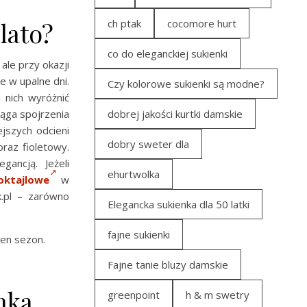
ch ptak
cocomore hurt
lato?
co do eleganckiej sukienki
ale przy okazji
e w upalne dni.
Czy kolorowe sukienki są modne?
 nich wyróżnić
dobrej jakości kurtki damskie
iąga spojrzenia
jszych odcieni
dobry sweter dla
oraz fioletowy.
gancją. Jeżeli
ehurtwolka
oktajlowe
w
k.pl – zarówno
Elegancka sukienka dla 50 latki
fajne sukienki
en sezon.
Fajne tanie bluzy damskie
nka
greenpoint
h & m swetry