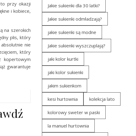
to przy okazji
Jakie sukienki dla 30 latki?
ękne i kobiece,
Jakie sukienki odmładzają?
ą na szerokich
jakie sukienki są modne
ny plis, który
absolutnie nie
Jakie sukienki wyszczuplają?
ięciem, który
jaki kolor kurtki
 z kopertowym
iąż gwarantuje
jaki kolor sukienki
jakim sukienkom
kesi hurtownia
kolekcja lato
rawdź
kolorowy sweter w paski
la manuel hurtownia