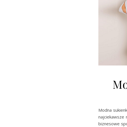
Mo
Modna sukienka
najciekawsze 
biznesowe spot