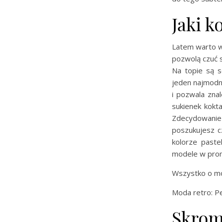
Jaki k
Latem warto wy
pozwolą czuć s
Na topie są s
jeden najmodni
i pozwala zna
sukienek kokta
Zdecydowanie 
poszukujesz 
kolorze paste
modele w promo
Wszystko o mo
Moda retro: Pe
Skrom