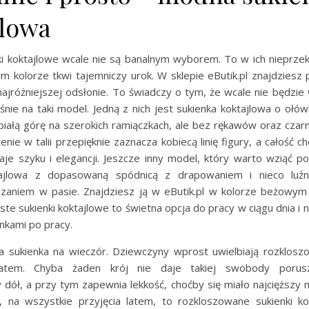
jlowa
ki koktajlowe wcale nie są banalnym wyborem. To w ich niepr
ym kolorze tkwi tajemniczy urok. W sklepie eButik.pl znajdziesz 
ajróżniejszej odsłonie. To świadczy o tym, że wcale nie będzie
śnie na taki model. Jedną z nich jest sukienka koktajlowa o ołó
białą górę na szerokich ramiączkach, ale bez rękawów oraz czarn
żenie w talii przepięknie zaznacza kobiecą linię figury, a całość c
aje szyku i elegancji. Jeszcze inny model, który warto wziąć po
tajlowa z dopasowaną spódnicą z drapowaniem i nieco luźn
aniem w pasie. Znajdziesz ją w eButik.pl w kolorze beżowym
te sukienki koktajlowe to świetna opcja do pracy w ciągu dnia i
ankami po pracy.
 sukienka na wieczór. Dziewczyny wprost uwielbiają rozkloszo
latem. Chyba żaden krój nie daje takiej swobody porusz
dół, a przy tym zapewnia lekkość, choćby się miało najcięższy n
 na wszystkie przyjęcia latem, to rozkloszowane sukienki k