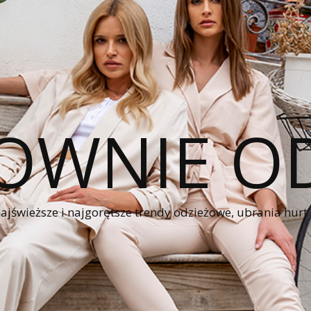
OWNIE OD
świeższe i najgorętsze trendy odzieżowe, ubrania hurt z 