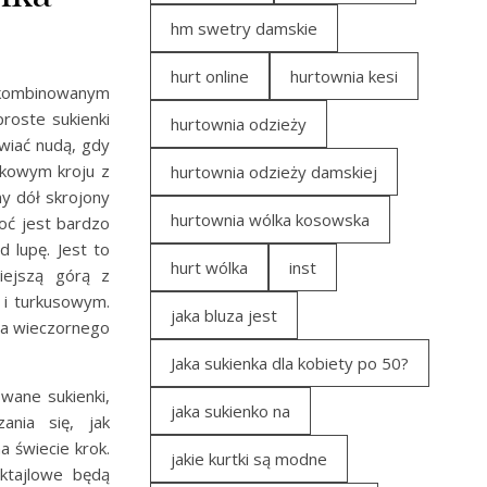
hm swetry damskie
hurt online
hurtownia kesi
zekombinowanym
proste sukienki
hurtownia odzieży
 wiać nudą, gdy
wkowym kroju z
hurtownia odzieży damskiej
y dół skrojony
hurtownia wólka kosowska
hoć jest bardzo
d lupę. Jest to
hurt wólka
inst
iejszą górą z
 i turkusowym.
jaka bluza jest
 na wieczornego
Jaka sukienka dla kobiety po 50?
wane sukienki,
jaka sukienko na
ania się, jak
a świecie krok.
jakie kurtki są modne
oktajlowe będą