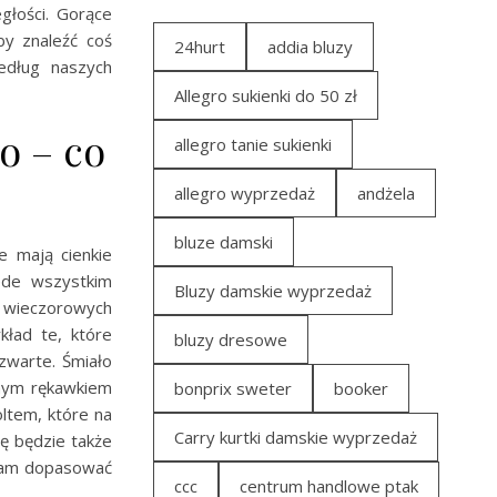
głości. Gorące
by znaleźć coś
24hurt
addia bluzy
edług naszych
Allegro sukienki do 50 zł
o – co
allegro tanie sukienki
allegro wyprzedaż
andżela
bluze damski
e mają cienkie
zede wszystkim
Bluzy damskie wyprzedaż
s wieczorowych
kład te, które
bluzy dresowe
zwarte. Śmiało
bnym rękawkiem
bonprix sweter
booker
ltem, które na
Carry kurtki damskie wyprzedaż
ę będzie także
ecam dopasować
ccc
centrum handlowe ptak