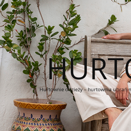
HURT
Hurtownie odzieży – hurtownia ubrań naj