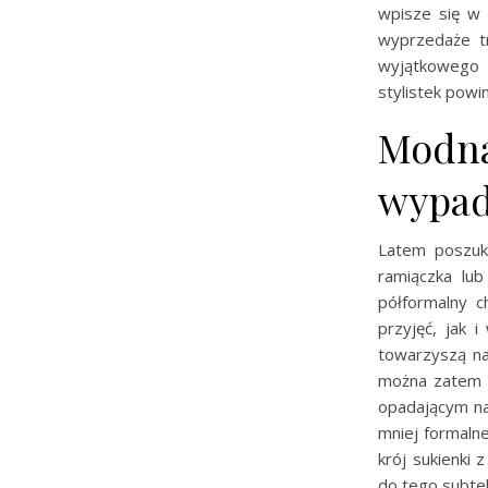
wpisze się w 
wyprzedaże tr
wyjątkowego 
stylistek powi
Modna
wypa
Latem poszuku
ramiączka lub
półformalny c
przyjęć, jak 
towarzyszą na
można zatem s
opadającym na
mniej formaln
krój sukienki
do tego subteln