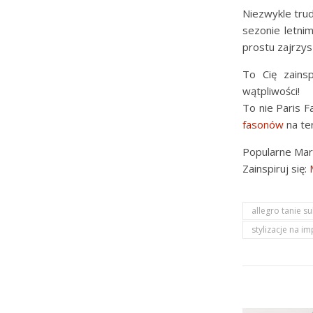
Niezwykle trud
sezonie letnim
prostu zajrzys
To Cię zains
wątpliwości!
To nie Paris 
fasonów
na te
Popularne Mark
Zainspiruj się:
allegro tanie su
stylizacje na i