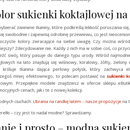
olor sukienki koktajlowej na 
bierać zwiewne tkaniny, które podkreślą lekkość poruszania się, 
ię swobodnie i zapewnią odrobinę przewiewu, co jest nieocenion
oczyste kolory zwracające na siebie uwagę. Czy można wśród
ejszy? Zdecydowanie nie. Każdy z nich ma w sobie coś, co przyc
leźć swój, który pasuje do danego typu urody. Wśród najmodnie
jlowych na lato znajdują się: wiśniowy, koralowy, żółty, zielony 
króluje tkanina dająca perłowy połysk, który zachwyca ele
czegoś mniej efektownego, to polecam postawić na
sukienki k
lowym. Przepiękne modele znajdziesz w ofercie sklepu eButi
cyjnych cenach, jak i te z nowej kolekcji.
dnych ciuchach:
Ubrania na randkę latem – nasze propozycje
na t
rełki – czy jest to nadal modne? Sprawdzamy.
nie i prosto – modna sukie