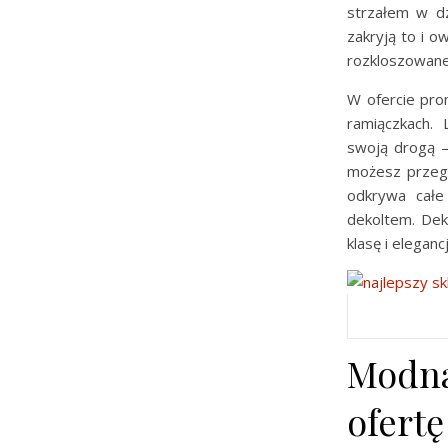
strzałem w dz
zakryją to i o
rozkloszowane
W ofercie pro
ramiączkach.
swoją drogą –
możesz przega
odkrywa całe
dekoltem. Dek
klasę i elegancj
Modna
ofertę