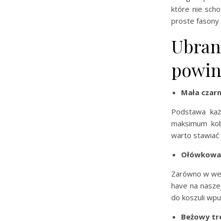
które nie sch
proste fasony 
Ubrani
powin
Mała czar
Podstawa każd
maksimum kob
warto stawiać 
Ołówkowa 
Zarówno w wers
have na naszej
do koszuli wpu
Beżowy tr