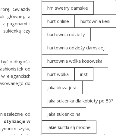
hm swetry damskie
urorę. Gwiazdy
li głównej, a
hurt online
hurtownia kesi
 z pagonami i
 sukienką czy
hurtownia odzieży
hurtownia odzieży damskiej
hurtownia wólka kosowska
 być o długości
ashionistek od
hurt wólka
inst
 w eleganckich
opasowanego do
jaka bluza jest
Jaka sukienka dla kobiety po 50?
 niezależnie od
jaka sukienko na
 –
stylizacje w
jakie kurtki są modne
 synonim szyku,