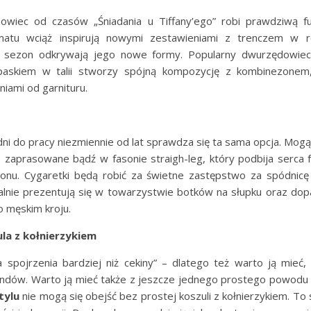
wiec od czasów „Śniadania u Tiffany’ego” robi prawdziwą f
rmatu wciąż inspirują nowymi zestawieniami z trenczem w ro
co sezon odkrywają jego nowe formy. Popularny dwurzędowiec
paskiem w talii stworzy spójną kompozycję z kombinezonem,
iami od garnituru.
ni do pracy niezmiennie od lat sprawdza się ta sama opcja. Mogą
, zaprasowane bądź w fasonie straigh-leg, który podbija serca f
onu. Cygaretki będą robić za świetne zastępstwo za spódnicę
ealnie prezentują się w towarzystwie botków na słupku oraz d
 o męskim kroju.
ula z kołnierzykiem
a spojrzenia bardziej niż cekiny” – dlatego też warto ją mieć,
endów. Warto ją mieć także z jeszcze jednego prostego powodu
tylu
nie mogą się obejść bez prostej koszuli z kołnierzykiem. To