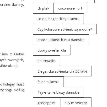
ralne tkaniny,
ch ptak
cocomore hurt
co do eleganckiej sukienki
e
Czy kolorowe sukienki są modne?
dobrej jakości kurtki damskie
dobry sweter dla
iśnie z Ciebie
ych wersjach,
ehurtwolka
tkie okazje.
Elegancka sukienka dla 50 latki
fajne sukienki
to kolejny must
ży nogi. Noś ją
Fajne tanie bluzy damskie
greenpoint
h & m swetry