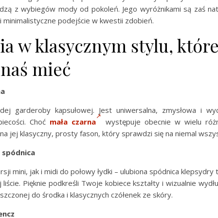
odzą z wybiegów mody od pokoleń. Jego wyróżnikami są zaś natu
i minimalistyczne podejście w kwestii zdobień.
a w klasycznym stylu, któr
naś mieć
na
ej garderoby kapsułowej. Jest uniwersalna, zmysłowa i wyc
iecości. Choć
mała czarna
występuje obecnie w wielu różn
na jej klasyczny, prosty fason, który sprawdzi się na niemal wszys
spódnica
ji mini, jak i midi do połowy łydki – ulubiona spódnica klepsydry 
 liście. Pięknie podkreśli Twoje kobiece kształty i wizualnie wydłu
szczonej do środka i klasycznych czółenek ze skóry.
encz