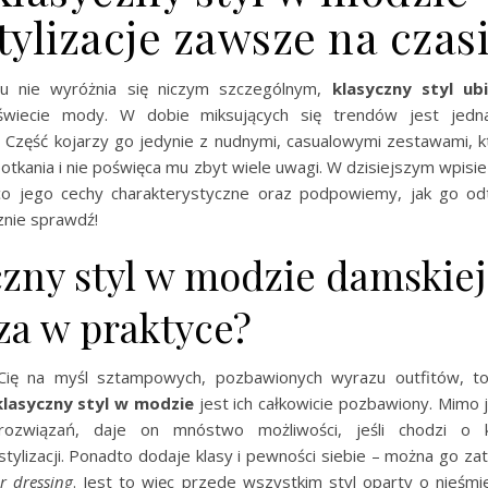
tylizacje zawsze na czas
u nie wyróżnia się niczym szczególnym,
klasyczny styl ub
wiecie mody. W dobie miksujących się trendów jest jedna
. Część kojarzy go jedynie z nudnymi, casualowymi zestawami, kt
otkania i nie poświęca mu zbyt wiele uwagi. W dzisiejszym wpisi
eco jego cechy charakterystyczne oraz podpowiemy, jak go o
znie sprawdź!
czny styl w modzie damskiej
za w praktyce?
a Cię na myśl sztampowych, pozbawionych wyrazu outfitów, 
klasyczny styl w modzie
jest ich całkowicie pozbawiony. Mimo 
rozwiązań, daje on mnóstwo możliwości, jeśli chodzi o
tylizacji. Ponadto dodaje klasy i pewności siebie – można go za
r dressing
. Jest to więc przede wszystkim styl oparty o nieśmi