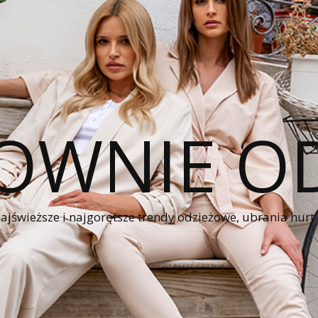
OWNIE OD
świeższe i najgorętsze trendy odzieżowe, ubrania hurt z 