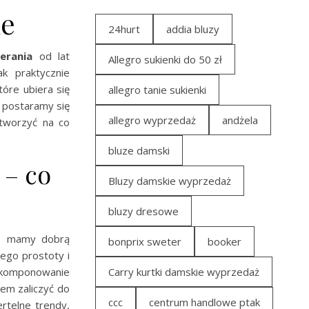
ie
24hurt
addia bluzy
ierania
od lat
Allegro sukienki do 50 zł
k praktycznie
óre ubiera się
allegro tanie sukienki
e postaramy się
allegro wyprzedaż
andżela
dtworzyć na co
bluze damski
 – co
Bluzy damskie wyprzedaż
bluzy dresowe
to mamy dobrą
bonprix sweter
booker
jego prostoty i
 komponowanie
Carry kurtki damskie wyprzedaż
tem zaliczyć do
ccc
centrum handlowe ptak
ertelne trendy,