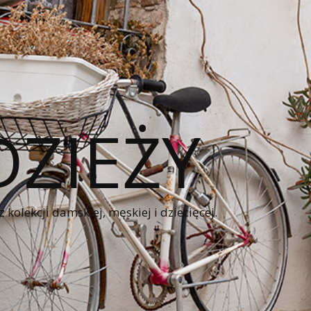
ZIEŻY
kolekcji damskiej, męskiej i dziecięcej.