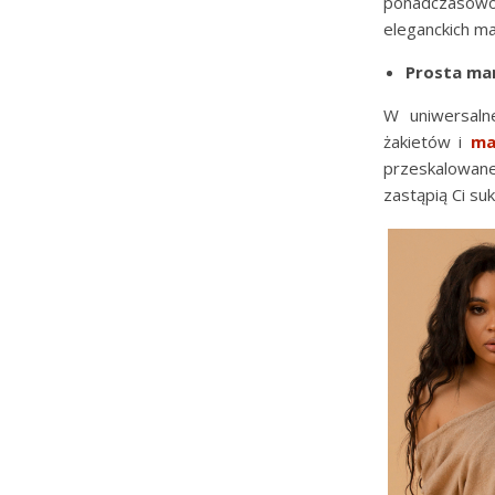
ponadczasowoś
eleganckich m
Prosta ma
W uniwersaln
żakietów i
ma
przeskalowan
zastąpią Ci suk