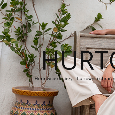
HURT
Hurtownie odzieży – hurtownia ubrań naj