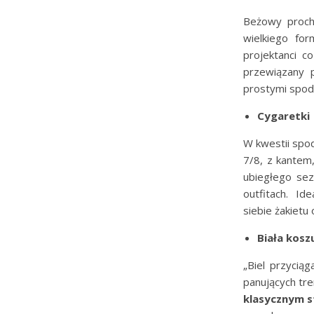
Beżowy procho
wielkiego fo
projektanci 
przewiązany 
prostymi spodn
Cygaretki
W kwestii spod
7/8, z kantem
ubiegłego sez
outfitach. Id
siebie żakietu
Biała kosz
„Biel przyciąg
panujących tr
klasycznym s