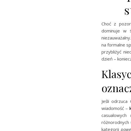
s
Choć z pozor
dominuje w ś
niezauważalny
na formalne sp
przybliżyć ni
dzień – koniec
Klasy
oznac
Jeśli odrzuc
wiadomość –
casualowych 
różnorodnych s
kategorii
powe