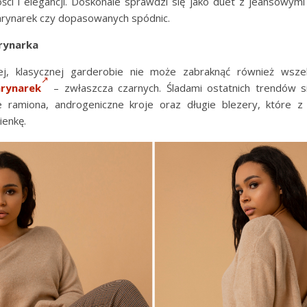
ci i elegancji. Doskonale sprawdzi się jako duet z jeansowymi
arynarek czy dopasowanych spódnic.
rynarka
ej, klasycznej garderobie nie może zabraknąć również wszel
rynarek
– zwłaszcza czarnych. Śladami ostatnich trendów s
e ramiona, androgeniczne kroje oraz długie blezery, które 
ienkę.