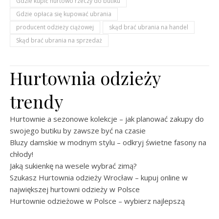
Gdzie kupić hurtowo rzeczy do butiku
Gdzie opłaca się kupować ubrania
producent odzieży ciążowej
skąd brać ubrania na handel
Skąd brać ubrania na sprzedaż
Hurtownia odzieży
trendy
Hurtownie a sezonowe kolekcje – jak planować zakupy do
swojego butiku by zawsze być na czasie
Bluzy damskie w modnym stylu – odkryj świetne fasony na
chłody!
Jaką sukienkę na wesele wybrać zimą?
Szukasz Hurtownia odzieży Wrocław – kupuj online w
największej hurtowni odzieży w Polsce
Hurtownie odzieżowe w Polsce – wybierz najlepszą