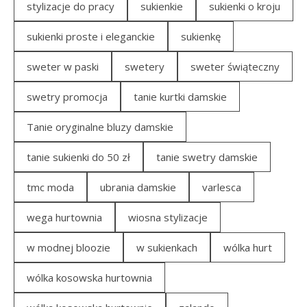
stylizacje do pracy
sukienkie
sukienki o kroju
sukienki proste i eleganckie
sukienkę
sweter w paski
swetery
sweter świąteczny
swetry promocja
tanie kurtki damskie
Tanie oryginalne bluzy damskie
tanie sukienki do 50 zł
tanie swetry damskie
tmc moda
ubrania damskie
varlesca
wega hurtownia
wiosna stylizacje
w modnej bloozie
w sukienkach
wólka hurt
wólka kosowska hurtownia