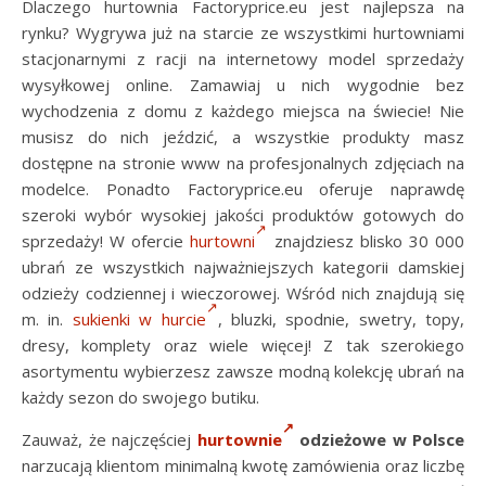
Dlaczego hurtownia Factoryprice.eu jest najlepsza na
rynku? Wygrywa już na starcie ze wszystkimi hurtowniami
stacjonarnymi z racji na internetowy model sprzedaży
wysyłkowej online. Zamawiaj u nich wygodnie bez
wychodzenia z domu z każdego miejsca na świecie! Nie
musisz do nich jeździć, a wszystkie produkty masz
dostępne na stronie www na profesjonalnych zdjęciach na
modelce. Ponadto Factoryprice.eu oferuje naprawdę
szeroki wybór wysokiej jakości produktów gotowych do
sprzedaży! W ofercie
hurtowni
znajdziesz blisko 30 000
ubrań ze wszystkich najważniejszych kategorii damskiej
odzieży codziennej i wieczorowej. Wśród nich znajdują się
m. in.
sukienki w hurcie
, bluzki, spodnie, swetry, topy,
dresy, komplety oraz wiele więcej! Z tak szerokiego
asortymentu wybierzesz zawsze modną kolekcję ubrań na
każdy sezon do swojego butiku.
Zauważ, że najczęściej
hurtownie
odzieżowe w Polsce
narzucają klientom minimalną kwotę zamówienia oraz liczbę