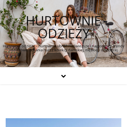
HURTOWNIE
ODZIEŻY
Hurtownie odzieży – hurtownia ubrań najświeższe i najgorętsze trendy
odzieżowe, ubrania hurt z kolekcji damskiej, męskiej i dziecięcej.