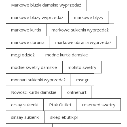
Markowe bluzki damskie wyprzedaż
markowe bluzy wyprzedaż
markowe blyzy
markowe kurtki
markowe sukienki wyprzedaż
markowe ubrania
markowe ubrania wyprzedaż
megi odzież
modne kurtki damskie
modne swetry damskie
mohito swetry
monnari sukienki wyprzedaż
msngr
Nowości kurtki damskie
onlinehurt
orsay sukienki
Ptak Outlet
reserved swetry
sinsay sukienki
sklep ebutik.pl