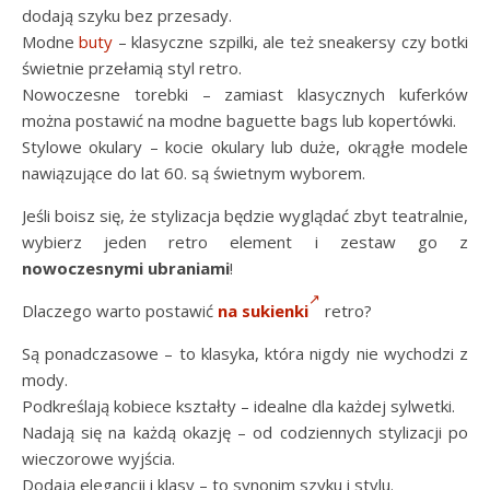
dodają szyku bez przesady.
Modne
buty
– klasyczne szpilki, ale też sneakersy czy botki
świetnie przełamią styl retro.
Nowoczesne torebki – zamiast klasycznych kuferków
można postawić na modne baguette bags lub kopertówki.
Stylowe okulary – kocie okulary lub duże, okrągłe modele
nawiązujące do lat 60. są świetnym wyborem.
Jeśli boisz się, że stylizacja będzie wyglądać zbyt teatralnie,
wybierz jeden retro element i zestaw go z
nowoczesnymi ubraniami
!
Dlaczego warto postawić
na sukienki
retro?
Są ponadczasowe – to klasyka, która nigdy nie wychodzi z
mody.
Podkreślają kobiece kształty – idealne dla każdej sylwetki.
Nadają się na każdą okazję – od codziennych stylizacji po
wieczorowe wyjścia.
Dodają elegancji i klasy – to synonim szyku i stylu.