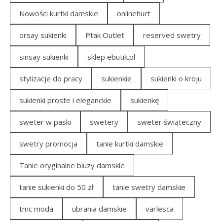
Nowości kurtki damskie
onlinehurt
orsay sukienki
Ptak Outlet
reserved swetry
sinsay sukienki
sklep ebutik.pl
stylizacje do pracy
sukienkie
sukienki o kroju
sukienki proste i eleganckie
sukienkę
sweter w paski
swetery
sweter świąteczny
swetry promocja
tanie kurtki damskie
Tanie oryginalne bluzy damskie
tanie sukienki do 50 zł
tanie swetry damskie
tmc moda
ubrania damskie
varlesca