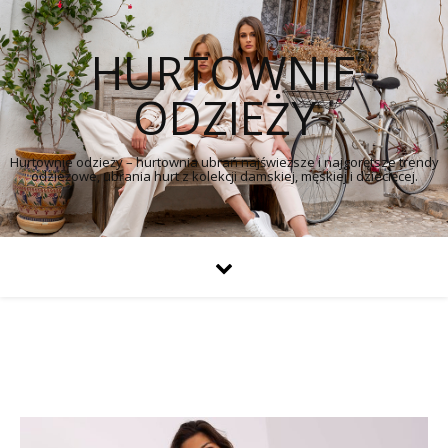
HURTOWNIE
ODZIEŻY
Hurtownie odzieży – hurtownia ubrań najświeższe i najgorętsze trendy
odzieżowe, ubrania hurt z kolekcji damskiej, męskiej i dziecięcej.