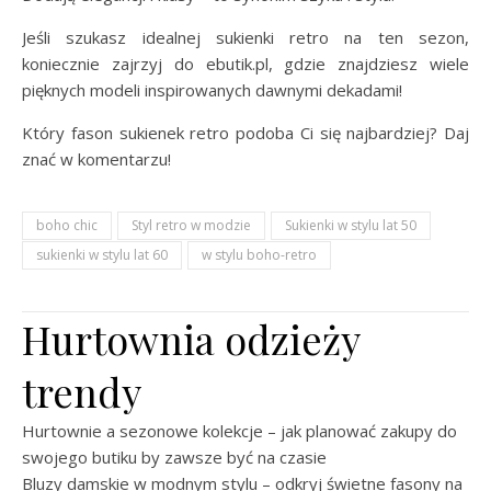
Jeśli szukasz idealnej sukienki retro na ten sezon,
koniecznie zajrzyj do ebutik.pl, gdzie znajdziesz wiele
pięknych modeli inspirowanych dawnymi dekadami!
Który fason sukienek retro podoba Ci się najbardziej? Daj
znać w komentarzu!
boho chic
Styl retro w modzie
Sukienki w stylu lat 50
sukienki w stylu lat 60
w stylu boho-retro
Hurtownia odzieży
trendy
Hurtownie a sezonowe kolekcje – jak planować zakupy do
swojego butiku by zawsze być na czasie
Bluzy damskie w modnym stylu – odkryj świetne fasony na