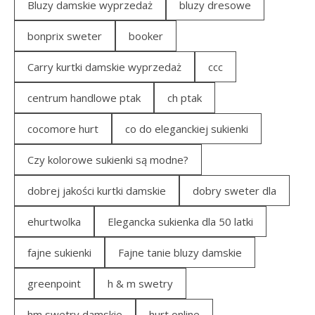
Bluzy damskie wyprzedaż
bluzy dresowe
bonprix sweter
booker
Carry kurtki damskie wyprzedaż
ccc
centrum handlowe ptak
ch ptak
cocomore hurt
co do eleganckiej sukienki
Czy kolorowe sukienki są modne?
dobrej jakości kurtki damskie
dobry sweter dla
ehurtwolka
Elegancka sukienka dla 50 latki
fajne sukienki
Fajne tanie bluzy damskie
greenpoint
h & m swetry
hm swetry damskie
hurt online