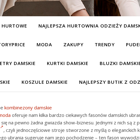
Y HURTOWE
NAJLEPSZA HURTOWNIA ODZIEŻY DAMSK
TORYPRICE
MODA
ZAKUPY
TRENDY
PUDE
ETRY DAMSKIE
KURTKI DAMSKIE
BLUZKI DAMSKI
SKIE
KOSZULE DAMSKIE
NAJLEPSZY BUTIK Z ODZ
ne
kombinezony damskie
moda
oferuje nam kilka bardzo ciekawych fasonów damskich ubrań
 się na pewno żadna gwiazda show-biznesu. Jednymi z nich są z 
, czyli jednoczęściowe stroje stworzone z myślą o eleganckich k
go ubrania sugeruje nam jego pochodzenie – ten fason wywodzi