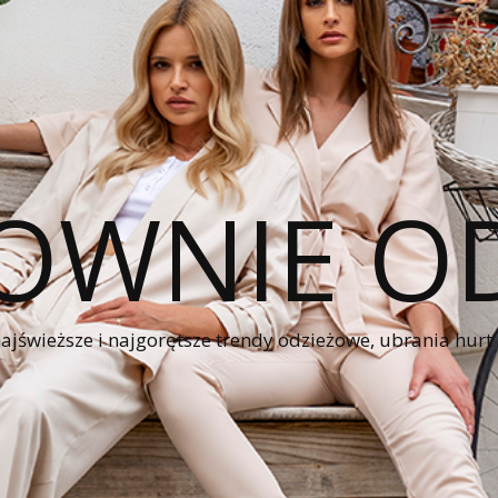
OWNIE OD
świeższe i najgorętsze trendy odzieżowe, ubrania hurt z 