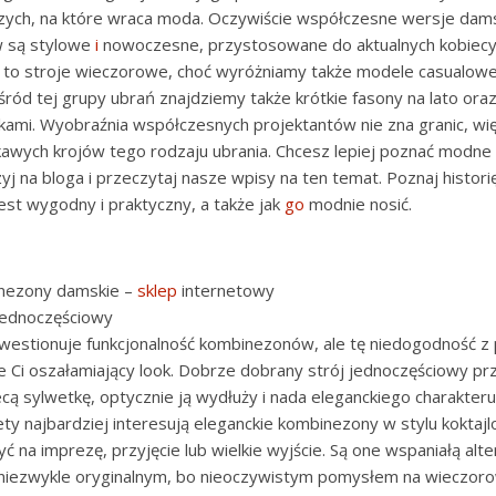
zych, na które wraca moda. Oczywiście współczesne wersje dam
 są stylowe
i
nowoczesne, przystosowane do aktualnych kobiecy
są to stroje wieczorowe, choć wyróżniamy także modele casualow
śród tej grupy ubrań znajdziemy także krótkie fasony na lato ora
kami. Wyobraźnia współczesnych projektantów nie zna granic, wi
ekawych krojów tego rodzaju ubrania. Chcesz lepiej poznać modn
yj na bloga i przeczytaj nasze wpisy na ten temat. Poznaj histori
est wygodny i praktyczny, a także jak
go
modnie nosić.
nezony damskie –
sklep
internetowy
 jednoczęściowy
kwestionuje funkcjonalność kombinezonów, ale tę niedogodność z
 Ci oszałamiający look. Dobrze dobrany strój jednoczęściowy pr
ecą sylwetkę, optycznie ją wydłuży i nada eleganckiego charakteru
biety najbardziej interesują eleganckie kombinezony w stylu koktaj
 na imprezę, przyjęcie lub wielkie wyjście. Są one wspaniałą alt
 niezwykle oryginalnym, bo nieoczywistym pomysłem na wieczoro