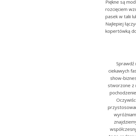
Piękne są mod
rozcięciem wzd
pasek w talii l
Najlepiej łącz
kopertówką do 
Sprawdź 
ciekawych fa
show-biznes
stworzone z 
pochodzenie
Oczywiśc
przystosowane
wyróżniamy
znajdziemy
współczesny