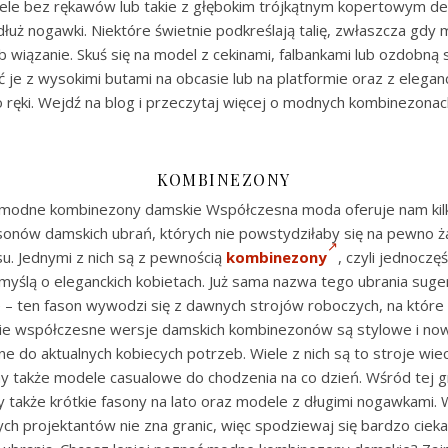
ele bez rękawów lub takie z głębokim trójkątnym kopertowym de
łuż nogawki. Niektóre świetnie podkreślają talię, zwłaszcza gdy
ub wiązanie. Skuś się na model z cekinami, falbankami lub ozdobną 
yć je z wysokimi butami na obcasie lub na platformie oraz z elegan
ręki. Wejdź na blog i przeczytaj więcej o modnych kombinezonac
KOMBINEZONY
modne kombinezony damskie Współczesna moda oferuje nam kil
sonów damskich ubrań, których nie powstydziłaby się na pewno 
u. Jednymi z nich są z pewnością
kombinezony
, czyli jednoczę
myślą o eleganckich kobietach. Już sama nazwa tego ubrania suge
 – ten fason wywodzi się z dawnych strojów roboczych, na które
ie współczesne wersje damskich kombinezonów są stylowe i no
 do aktualnych kobiecych potrzeb. Wiele z nich są to stroje wi
 także modele casualowe do chodzenia na co dzień. Wśród tej 
 także krótkie fasony na lato oraz modele z długimi nogawkami.
ch projektantów nie zna granic, więc spodziewaj się bardzo ciek