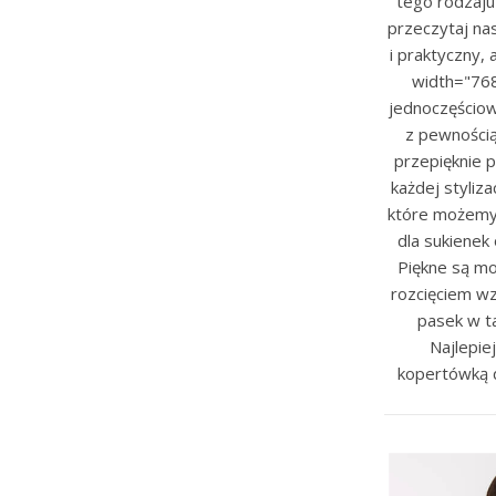
tego rodzaju
przeczytaj na
i praktyczny,
width="768
jednoczęściow
z pewnością
przepięknie p
każdej styliz
które możemy z
dla sukienek
Piękne są mo
rozcięciem wz
pasek w ta
Najlepie
kopertówką d