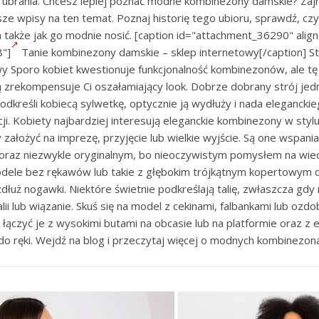
 ubrania. Chcesz lepiej poznać modne kombinezony damskie? Zajrz
sze wpisy na ten temat. Poznaj historię tego ubioru, sprawdź, cz
 a także jak go modnie nosić. [caption id="attachment_36290" align
"]
Tanie kombinezony damskie – sklep internetowy[/caption] St
y Sporo kobiet kwestionuje funkcjonalność kombinezonów, ale t
 zrekompensuje Ci oszałamiający look. Dobrze dobrany strój je
odkreśli kobiecą sylwetkę, optycznie ją wydłuży i nada elegancki
acji. Kobiety najbardziej interesują eleganckie kombinezony w styl
ałożyć na imprezę, przyjęcie lub wielkie wyjście. Są one wspania
 oraz niezwykle oryginalnym, bo nieoczywistym pomysłem na wie
dele bez rękawów lub takie z głębokim trójkątnym kopertowym 
dłuż nogawki. Niektóre świetnie podkreślają talię, zwłaszcza gd
lii lub wiązanie. Skuś się na model z cekinami, falbankami lub ozdo
j łączyć je z wysokimi butami na obcasie lub na platformie oraz z 
o ręki. Wejdź na blog i przeczytaj więcej o modnych kombinezon