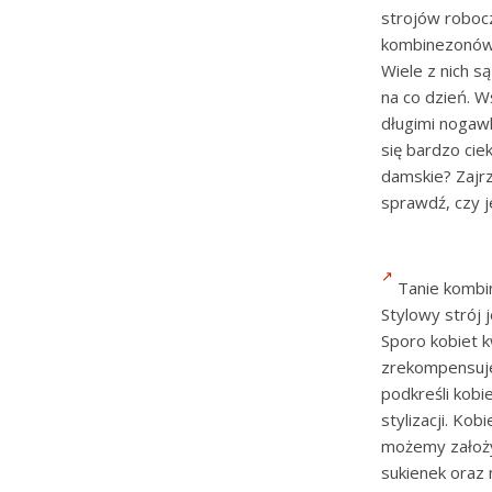
strojów roboc
kombinezonów
Wiele z nich 
na co dzień. W
długimi nogaw
się bardzo ci
damskie? Zajrz
sprawdź, czy j
Tanie kombi
Stylowy strój
Sporo kobiet 
zrekompensuje
podkreśli kobi
stylizacji. Ko
możemy założyć
sukienek oraz