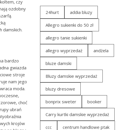
koltem, czy
 mają ozdobny
24hurt
addia bluzy
szarfą.
cką
Allegro sukienki do 50 zł
h damskich.
allegro tanie sukienki
allegro wyprzedaż
andżela
ka bardzo
bluze damski
żadna gwiazda
ściowe stroje
Bluzy damskie wyprzedaż
ruje nam jego
 wraca moda.
bluzy dresowe
woczesne,
bonprix sweter
booker
eczorowe, choć
grupy ubrań
Carry kurtki damskie wyprzedaż
 Wyobraźnia
awych krojów
ccc
centrum handlowe ptak