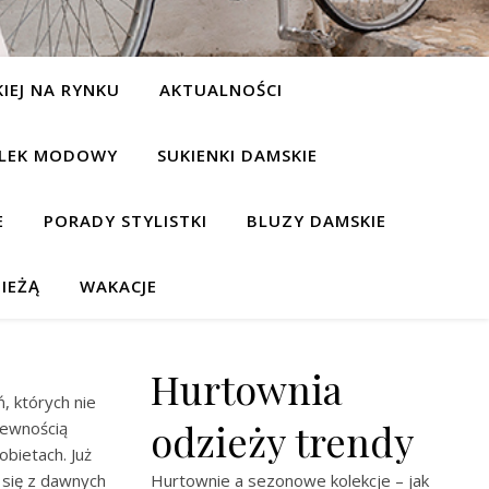
IEJ NA RYNKU
AKTUALNOŚCI
LEK MODOWY
SUKIENKI DAMSKIE
E
PORADY STYLISTKI
BLUZY DAMSKIE
IEŻĄ
WAKACJE
Hurtownia
, których nie
odzieży trendy
pewnością
obietach. Już
 się z dawnych
Hurtownie a sezonowe kolekcje – jak