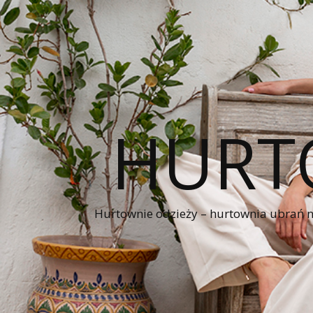
HURT
Hurtownie odzieży – hurtownia ubrań naj