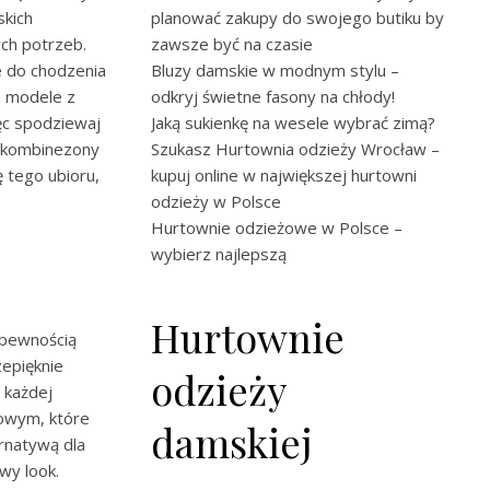
skich
planować zakupy do swojego butiku by
ch potrzeb.
zawsze być na czasie
e do chodzenia
Bluzy damskie w modnym stylu –
z modele z
odkryj świetne fasony na chłody!
ęc spodziewaj
Jaką sukienkę na wesele wybrać zimą?
e kombinezony
Szukasz Hurtownia odzieży Wrocław –
ę tego ubioru,
kupuj online w największej hurtowni
odzieży w Polsce
Hurtownie odzieżowe w Polsce –
wybierz najlepszą
Hurtownie
 pewnością
zepięknie
odzieży
 każdej
lowym, które
damskiej
ernatywą dla
wy look.