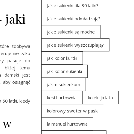
Jakie sukienki dla 30 latki?
 jaki
Jakie sukienki odmładzają?
jakie sukienki są modne
Jakie sukienki wyszczuplają?
które zdobywa
ruje nie tylko
jaki kolor kurtki
óry pasuje do
ę bliżej temu
jaki kolor sukienki
n damski jest
, aby osiągnąć
jakim sukienkom
kesi hurtownia
kolekcja lato
50 latki, kiedy
kolorowy sweter w paski
ę w
la manuel hurtownia