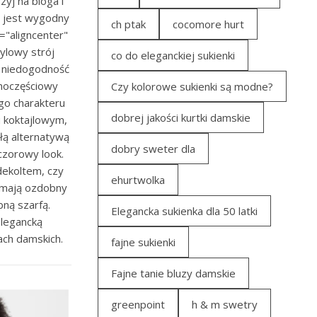
yj na bloga i
y jest wygodny
ch ptak
cocomore hurt
="aligncenter"
ylowy strój
co do eleganckiej sukienki
ę niedogodność
dnoczęściowy
Czy kolorowe sukienki są modne?
ego charakteru
dobrej jakości kurtki damskie
u koktajlowym,
łą alternatywą
dobry sweter dla
czorowy look.
dekoltem, czy
ehurtwolka
y mają ozdobny
bną szarfą.
Elegancka sukienka dla 50 latki
elegancką
ach damskich.
fajne sukienki
Fajne tanie bluzy damskie
greenpoint
h & m swetry