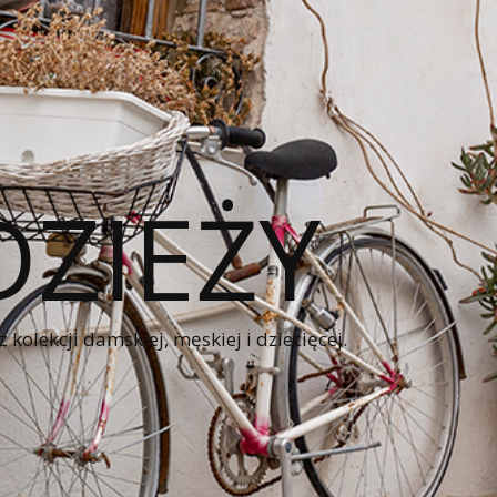
ZIEŻY
kolekcji damskiej, męskiej i dziecięcej.