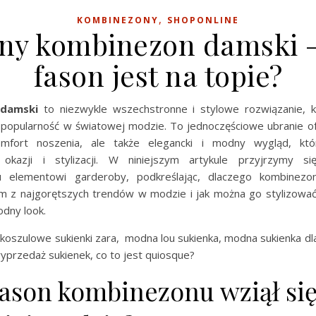
,
KOMBINEZONY
SHOPONLINE
y kombinezon damski –
fason jest na topie?
damski
to niezwykle wszechstronne i stylowe rozwiązanie, 
 popularność w światowej modzie. To jednoczęściowe ubranie ofe
mfort noszenia, ale także elegancki i modny wygląd, kt
 okazji i stylizacji. W niniejszym artykule przyjrzymy si
u elementowi garderoby, podkreślając, dlaczego kombinezo
m z najgorętszych trendów w modzie i jak można go stylizować
odny look.
koszulowe sukienki zara, modna lou sukienka, modna sukienka dla 
yprzedaż sukienek, co to jest quiosque?
fason kombinezonu wziął si