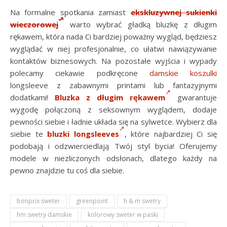
Na formalne spotkania zamiast
ekskluzywnej sukienki
wieczorowej
warto wybrać gładką bluzkę z długim
rękawem, która nada Ci bardziej poważny wygląd, będziesz
wyglądać w niej profesjonalnie, co ułatwi nawiązywanie
kontaktów biznesowych. Na pozostałe wyjścia i wypady
polecamy ciekawie podkręcone
damskie koszulki
longsleeve z zabawnymi printami lub fantazyjnymi
dodatkami!
Bluzka z długim rękawem
gwarantuje
wygodę połączoną z seksownym wyglądem, dodaje
pewności siebie i ładnie układa się na sylwetce. Wybierz dla
siebie te
bluzki longsleeves
, które najbardziej Ci się
podobają i odzwierciedlają Twój styl bycia! Oferujemy
modele w niezliczonych odsłonach, dlatego każdy na
pewno znajdzie tu coś dla siebie.
bonprix sweter
greenpoint
h & m swetry
hm swetry damskie
kolorowy sweter w paski