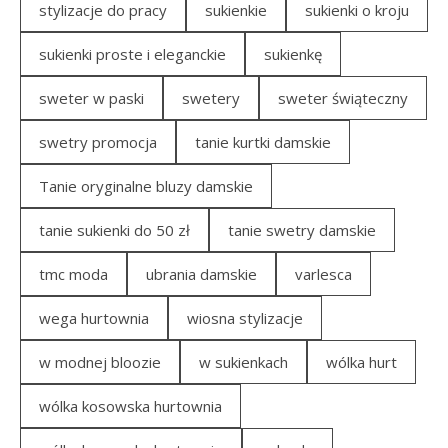
stylizacje do pracy
sukienkie
sukienki o kroju
sukienki proste i eleganckie
sukienkę
sweter w paski
swetery
sweter świąteczny
swetry promocja
tanie kurtki damskie
Tanie oryginalne bluzy damskie
tanie sukienki do 50 zł
tanie swetry damskie
tmc moda
ubrania damskie
varlesca
wega hurtownia
wiosna stylizacje
w modnej bloozie
w sukienkach
wólka hurt
wólka kosowska hurtownia