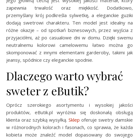
Jego główną cechą jest wysokiej jakości materiał, który
zapewnia trwałość oraz miękkość. Dodatkowo,
przemyślany krój podkreśla sylwetkę, a eleganckie guziki
dodają swetrowi charakteru. Ten model jest idealny na
różne okazje – od spotkań biznesowych, przez wyjścia z
przyjaciółmi, aż po casualowe dni w domu. Dzięki swemu
neutralnemu kolorowi camelowemu łatwo można go
skomponować z innymi elementami garderoby, takimi jak
jeansy, spódnice czy eleganckie spodnie.
Dlaczego warto wybrać
sweter z eButik?
Oprócz szerokiego asortymentu i wysokiej jakości
produktów, eButik.pl wyróżnia się doskonałą obsługą
klienta oraz szybką wysyłką.
Sklep
oferuje swetry damskie
w różnorodnych kolorach i fasonach, co sprawia, że każda
kobieta może znaleźć model dopasowany do swojego