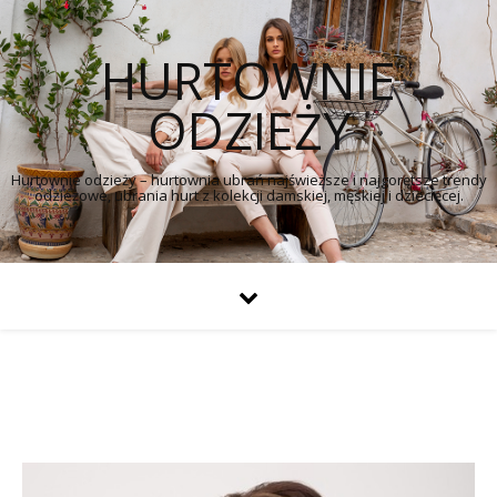
HURTOWNIE
ODZIEŻY
Hurtownie odzieży – hurtownia ubrań najświeższe i najgorętsze trendy
odzieżowe, ubrania hurt z kolekcji damskiej, męskiej i dziecięcej.