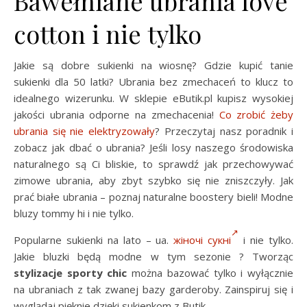
Bawełniane ubrania love
cotton i nie tylko
Jakie są dobre sukienki na wiosnę? Gdzie kupić tanie
sukienki dla 50 latki? Ubrania bez zmechaceń to klucz to
idealnego wizerunku. W sklepie eButik.pl kupisz wysokiej
jakości ubrania odporne na zmechacenia!
Co zrobić żeby
ubrania się nie elektryzowały
? Przeczytaj nasz poradnik i
zobacz jak dbać o ubrania? Jeśli losy naszego środowiska
naturalnego są Ci bliskie, to sprawdź jak przechowywać
zimowe ubrania, aby zbyt szybko się nie zniszczyły. Jak
prać białe ubrania – poznaj naturalne boostery bieli! Modne
bluzy tommy hi i nie tylko.
Popularne sukienki na lato – ua.
жіночі сукні
i nie tylko.
Jakie bluzki będą modne w tym sezonie ? Tworząc
stylizacje sporty chic
można bazować tylko i wyłącznie
na ubraniach z tak zwanej bazy garderoby. Zainspiruj się i
wyglądaj pięknie dzięki sukienkom z Butik.