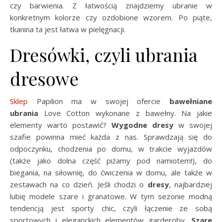
czy barwienia. Z łatwością znajdziemy ubranie w
konkretnym kolorze czy ozdobione wzorem. Po piąte,
tkanina ta jest łatwa w pielęgnacji.
Dresówki, czyli ubrania
dresowe
Sklep
Papilion ma w swojej ofercie
bawełniane
ubrania
Love Cotton wykonane z bawełny. Na jakie
elementy warto postawić?
Wygodne dresy
w swojej
szafie powinna mieć każda z nas. Sprawdzają się do
odpoczynku, chodzenia po domu, w trakcie wyjazdów
(także jako dolna część piżamy pod namiotem!), do
biegania, na siłownię, do ćwiczenia w domu, ale także w
zestawach na co dzień. Jeśli chodzi o
dresy
, najbardziej
lubię modele szare i granatowe. W tym sezonie modną
tendencją jest sporty chic, czyli łączenie ze sobą
sportowych i eleganckich elementów garderoby.
Szare