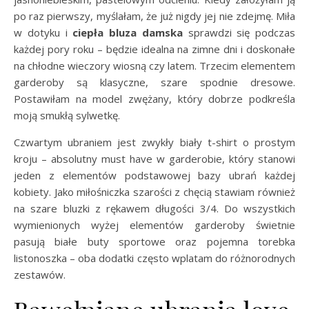
po raz pierwszy, myślałam, że już nigdy jej nie zdejmę. Miła
w dotyku i
ciepła bluza damska
sprawdzi się podczas
każdej pory roku – będzie idealna na zimne dni i doskonałe
na chłodne wieczory wiosną czy latem. Trzecim elementem
garderoby są klasyczne, szare spodnie dresowe.
Postawiłam na model zwężany, który dobrze podkreśla
moją smukłą sylwetkę.
Czwartym ubraniem jest zwykły biały t-shirt o prostym
kroju – absolutny must have w garderobie, który stanowi
jeden z elementów podstawowej bazy ubrań każdej
kobiety. Jako miłośniczka szarości z chęcią stawiam również
na szare bluzki z rękawem długości 3/4. Do wszystkich
wymienionych wyżej elementów garderoby świetnie
pasują białe buty sportowe oraz pojemna torebka
listonoszka – oba dodatki często wplatam do różnorodnych
zestawów.