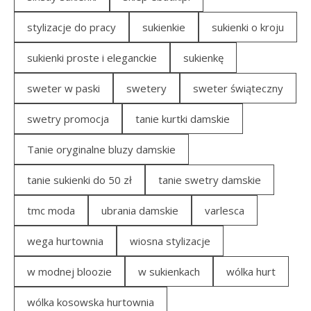
stylizacje do pracy
sukienkie
sukienki o kroju
sukienki proste i eleganckie
sukienkę
sweter w paski
swetery
sweter świąteczny
swetry promocja
tanie kurtki damskie
Tanie oryginalne bluzy damskie
tanie sukienki do 50 zł
tanie swetry damskie
tmc moda
ubrania damskie
varlesca
wega hurtownia
wiosna stylizacje
w modnej bloozie
w sukienkach
wólka hurt
wólka kosowska hurtownia