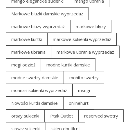
mango eleganckie sukienki
mango ubrania
Markowe bluzki damskie wyprzedaż
markowe bluzy wyprzedaż
markowe blyzy
markowe kurtki
markowe sukienki wyprzedaż
markowe ubrania
markowe ubrania wyprzedaż
megi odzież
modne kurtki damskie
modne swetry damskie
mohito swetry
monnari sukienki wyprzedaż
msngr
Nowości kurtki damskie
onlinehurt
orsay sukienki
Ptak Outlet
reserved swetry
sinsay sukienki
sklep ebutik.pl