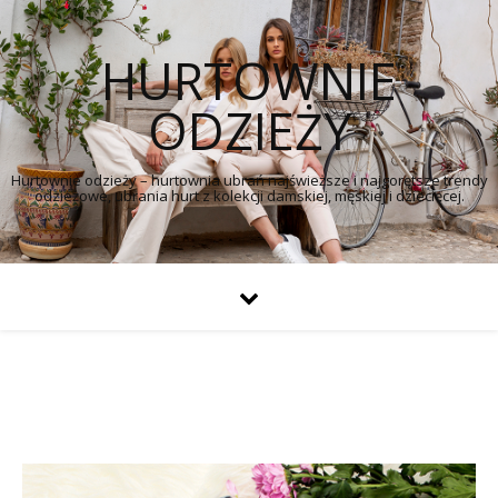
HURTOWNIE
ODZIEŻY
Hurtownie odzieży – hurtownia ubrań najświeższe i najgorętsze trendy
odzieżowe, ubrania hurt z kolekcji damskiej, męskiej i dziecięcej.