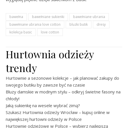
bawełna
bawełniane sukienki
bawełniane ubrania
bawełniane ubrania love cotton
bluzki butik
dresy
kolekcja basic
love cotton
Hurtownia odzieży
trendy
Hurtownie a sezonowe kolekcje – jak planować zakupy do
swojego butiku by zawsze być na czasie
Bluzy damskie w modnym stylu – odkryj świetne fasony na
chłody!
Jaką sukienkę na wesele wybrać zimą?
Szukasz Hurtownia odzieży Wrocław – kupuj online w
największej hurtowni odzieży w Polsce
Hurtownie odzieżowe w Polsce – wybierz najlepszą